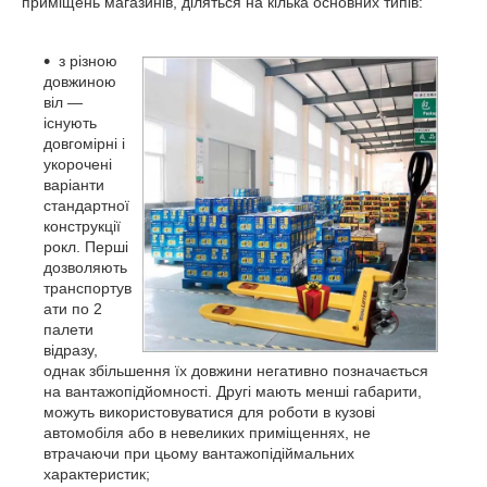
приміщень магазинів, діляться на кілька основних типів:
з різною
довжиною
віл —
існують
довгомірні і
укорочені
варіанти
стандартної
конструкції
рокл. Перші
дозволяють
транспортув
ати по 2
палети
відразу,
однак збільшення їх довжини негативно позначається
на вантажопідйомності. Другі мають менші габарити,
можуть використовуватися для роботи в кузові
автомобіля або в невеликих приміщеннях, не
втрачаючи при цьому вантажопідіймальних
характеристик;