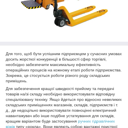
Для того, щоб бути успішним підприємцем у сучасних умовах
досить жорсткої конкуренції в більшості сфер торгівлі,
необхідно забезпечити максимальну ефективність
операційних процесів на кожному етапі роботи підприємства.
Зокрема, це стосується роботи різного роду складських
приміщень.
Для забезпечення кращої швидкості прийому та передачі
товарів на/зі складу необхідно використовувати відповідну
спеціалізовану техніку. Якщо йдеться про відносно невеликих
складських приміщеннях магазинів, складів, підприємств і т.
д., де недоцільно використовувати повноцінні електричний
навантажувач або інше подібне устаткування для складів,
кращим варіантом буде застосування
ручних гідравлічних
візків
типу «рокла». Вони являють собою вантажні пристрої