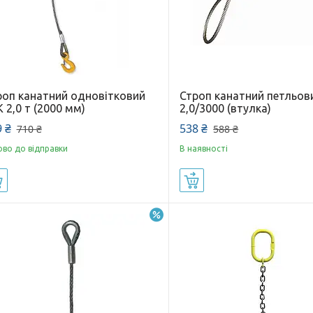
роп канатний одновітковий
Строп канатний петльов
 2,0 т (2000 мм)
2,0/3000 (втулка)
 ₴
538 ₴
710 ₴
588 ₴
ово до відправки
В наявності
Купити
Купити
–10%