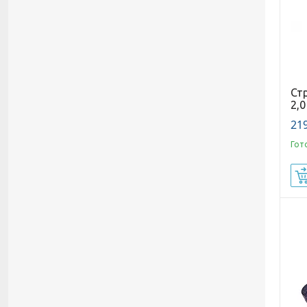
Ст
2,0
219
Гот