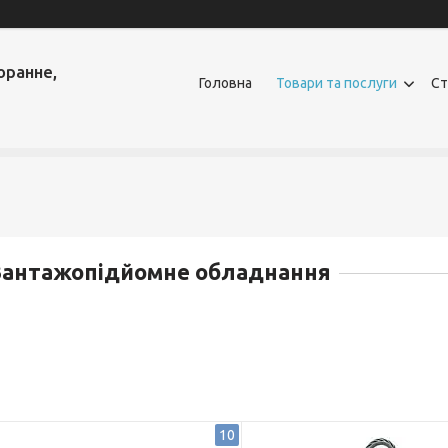
оранне,
Головна
Товари та послуги
Ст
Вантажопідйомне обладнання
10