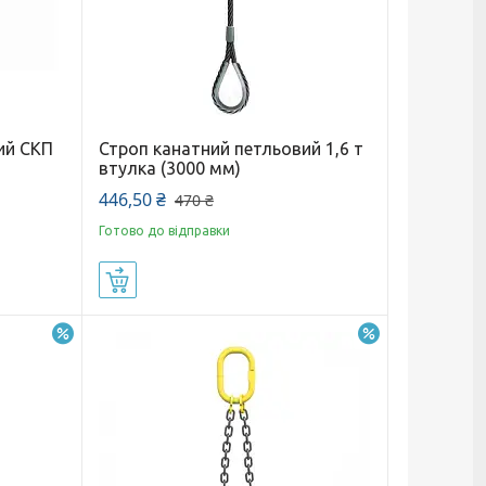
ий СКП
Строп канатний петльовий 1,6 т
втулка (3000 мм)
446,50 ₴
470 ₴
Готово до відправки
Купити
–11%
–6%