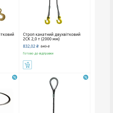
ітковий
Строп канатний двухвітковий
2СК 2,0 т (2000 мм)
832,02 ₴
849 ₴
Готово до відправки
Купити
–9%
–5%