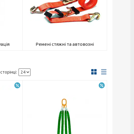
уація
Ремені стяжні та автовозні
–5%
–5%