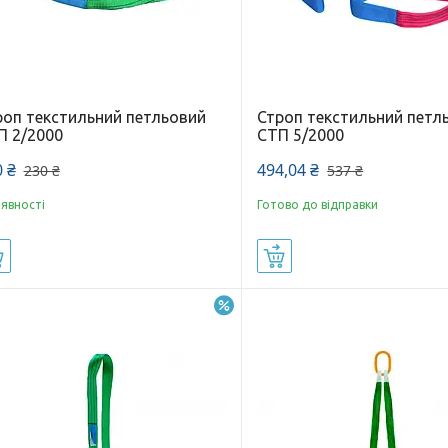
роп текстильний петльовий
Строп текстильний петл
П 2/2000
СТП 5/2000
 ₴
494,04 ₴
230 ₴
537 ₴
аявності
Готово до відправки
Купити
Купити
–2%