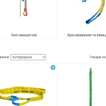
Талі ланцюгові
Буксирування та евак
–5%