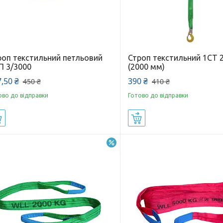
роп текстильний петльовий
Строп текстильний 1СТ 2
П 3/3000
(2000 мм)
,50 ₴
390 ₴
450 ₴
410 ₴
ово до відправки
Готово до відправки
Купити
Купити
–9%