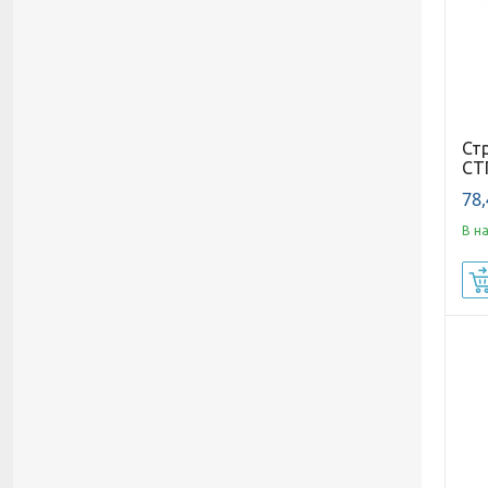
Ст
СТ
78,
В н