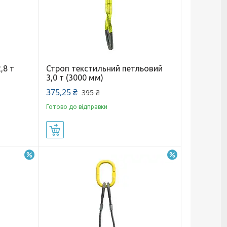
,8 т
Строп текстильний петльовий
3,0 т (3000 мм)
375,25 ₴
395 ₴
Готово до відправки
Купити
–10%
–2%