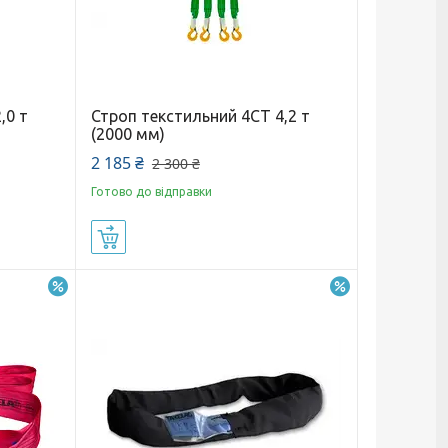
,0 т
Строп текстильний 4СТ 4,2 т
(2000 мм)
2 185 ₴
2 300 ₴
Готово до відправки
Купити
–8%
–10%