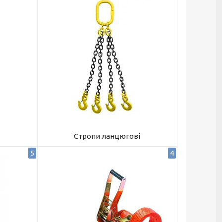
Стропи ланцюгові
5
4