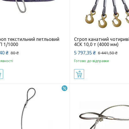
роп текстильний петльовий
Строп канатний чотирив
П 1/1000
4СК 10,0 т (4000 мм)
40 ₴
5 797,35 ₴
80 ₴
6 441,50 ₴
аявності
Готово до відправки
Купити
Купити
–10%