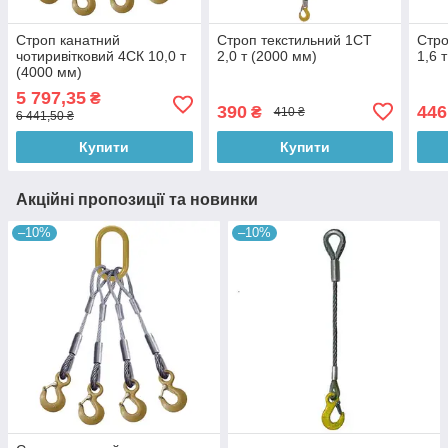
Строп канатний
Строп текстильний 1СТ
Стро
чотиривітковий 4СК 10,0 т
2,0 т (2000 мм)
1,6 
(4000 мм)
5 797,35
₴
390
446
₴
410 ₴
6 441,50 ₴
Купити
Купити
Акційні пропозиції та новинки
–10%
–10%