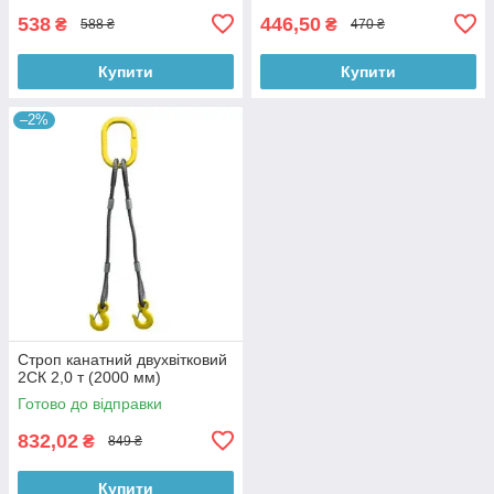
538
446,50
₴
₴
588 ₴
470 ₴
Купити
Купити
–2%
Строп канатний двухвітковий
2СК 2,0 т (2000 мм)
Готово до відправки
832,02
₴
849 ₴
Купити