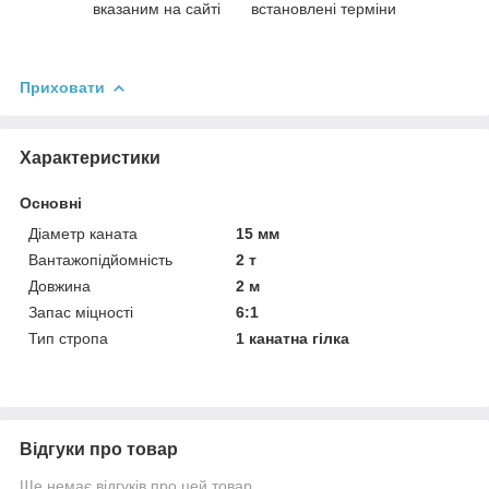
вказаним на сайті
встановлені терміни
Приховати
Характеристики
Основні
Діаметр каната
15 мм
Вантажопідйомність
2 т
Довжина
2 м
Запас міцності
6:1
Тип стропа
1 канатна гілка
Відгуки про товар
Ще немає відгуків про цей товар