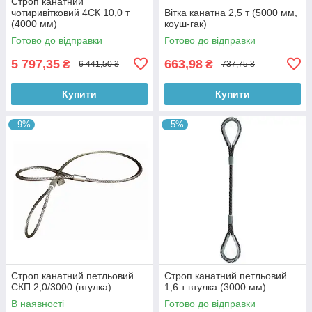
Строп канатний
чотиривітковий 4СК 10,0 т
Вітка канатна 2,5 т (5000 мм,
(4000 мм)
коуш-гак)
Готово до відправки
Готово до відправки
5 797,35
663,98
₴
₴
6 441,50 ₴
737,75 ₴
Купити
Купити
–9%
–5%
Строп канатний петльовий
Строп канатний петльовий
СКП 2,0/3000 (втулка)
1,6 т втулка (3000 мм)
В наявності
Готово до відправки