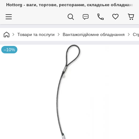
Hottorg - ваги, торгове, ресторанне, складське обладнання
Товари та послуги
Вантажопідйомне обладнання
Ст
–10%