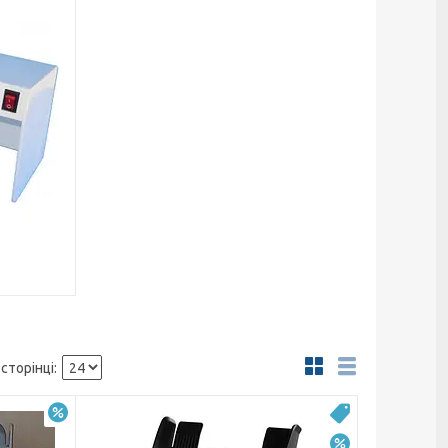
т
–15%
Топ
–5%