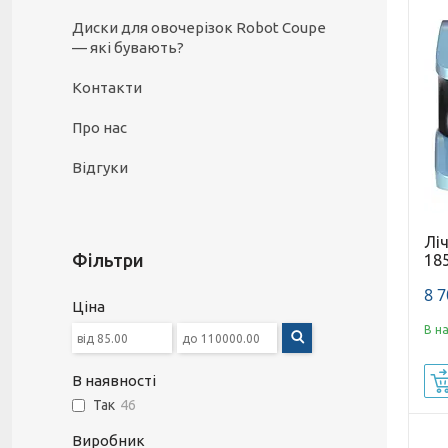
Диски для овочерізок Robot Coupe
— які бувають?
Контакти
Про нас
Відгуки
Ліч
Фільтри
18
8 7
Ціна
В н
В наявності
Так
46
Виробник