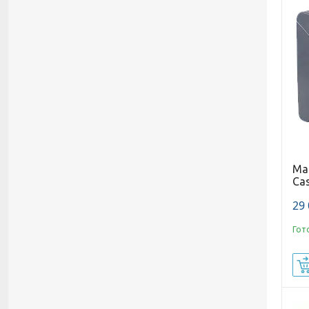
Ма
Cas
29 
Гот