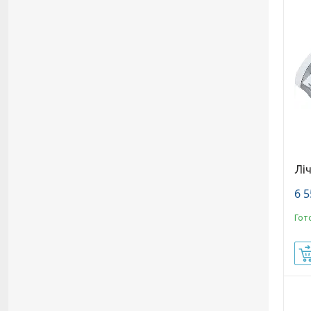
Лі
6 5
Гот