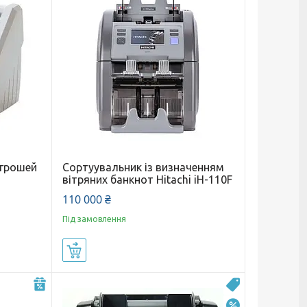
 грошей
Сортуувальник із визначенням
вітряних банкнот Hitachi iH-110F
110 000 ₴
Під замовлення
Купити
–4%
Новинка
–10%