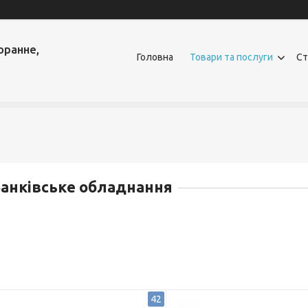
оранне,
Головна
Товари та послуги
Ст
анківське обладнання
42