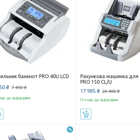
чильник банкнот PRO 40U LCD
Рахункова машинка для
PRO 150 CL/U
50 ₴
7 450 ₴
17 985 ₴
26 400 ₴
ово до відправки
Готово до відправки
Купити
Купити
–12%