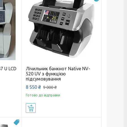
87 U LCD
Лічильник банкнот Native NV-
520 UV з функцією
підсумовування
8 550 ₴
9 000 ₴
Готово до відправки
Купити
Топ