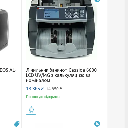
EOS AL-
Лічильник банкнот Cassida 6600
LCD UV/MG з калькуляцією за
номіналом
13 365 ₴
14 850 ₴
Готово до відправки
Купити
–8%
Суперціна