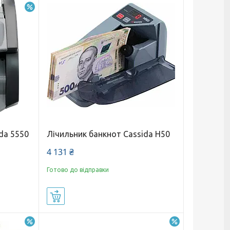
–10%
da 5550
Лічильник банкнот Cassida H50
4 131 ₴
Готово до відправки
Купити
–15%
–9%