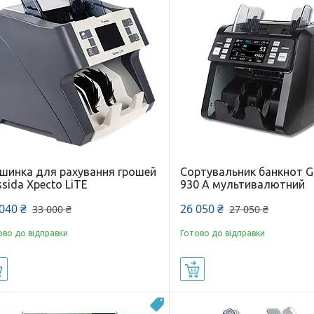
шинка для рахування грошей
Сортувальник банкнот G
sida Xpecto LiTE
930 A мультивалютний
040 ₴
26 050 ₴
33 000 ₴
27 050 ₴
ово до відправки
Готово до відправки
Купити
Купити
Акція