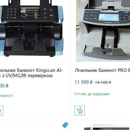
ильник банкнот Kingscan Al-
Лічильник банкнот PRO 
5 з UV/MG/IR перевіркою
11 999 ₴
14 100 ₴
00 ₴
Готово до відправки
аявності
Купити
Купити
Суперціна