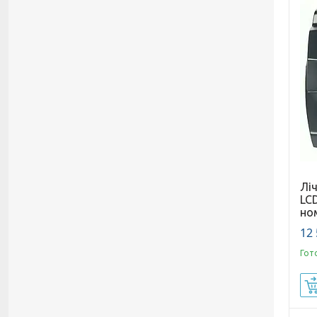
Лі
LCD
но
12 
Гот