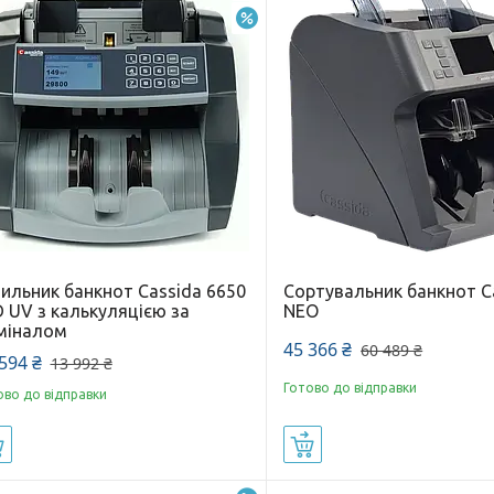
–10%
чильник банкнот Cassida 6650
Сортувальник банкнот C
 UV з калькуляцією за
NEO
міналом
45 366 ₴
60 489 ₴
594 ₴
13 992 ₴
Готово до відправки
ово до відправки
Купити
Купити