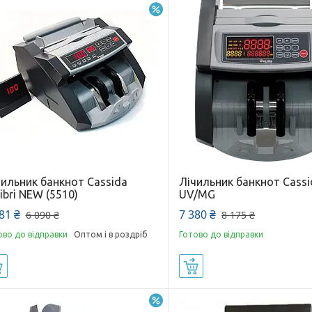
–10%
чильник банкнот Cassida
Лічильник банкнот Cassi
ibri NEW (5510)
UV/MG
81 ₴
7 380 ₴
6 090 ₴
8 175 ₴
ово до відправки
Оптом і в роздріб
Готово до відправки
Купити
Купити
–29%