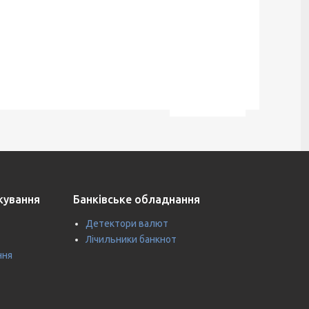
ткування
Банківське обладнання
Детектори валют
Лічильники банкнот
ння