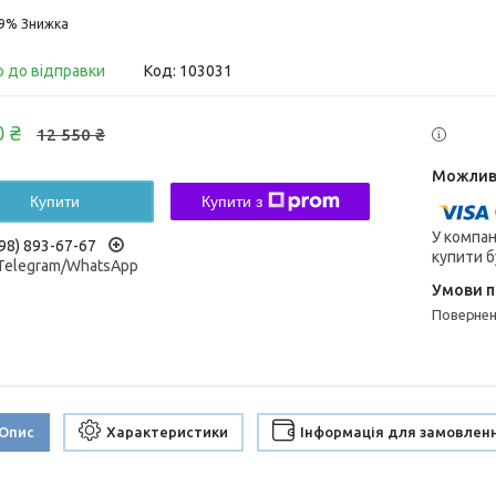
29%
о до відправки
Код:
103031
0 ₴
12 550 ₴
Купити
Купити з
У компан
98) 893-67-67
купити б
/Telegram/WhatsApp
поверне
Опис
Характеристики
Інформація для замовлен