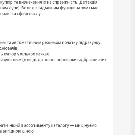
купюр та визначення їх на справжність. Детекція
ням лупи). Володіє відмінним функціоналом і має
праві та сфері послуг.
ним та автоматичним режимом початку підрахунку.
днювачів.
ь купюр у кількох пачках.
вічуванням (для додаткової перевірки відбракованих
рати інший з асортименту каталогу — ми цінуємо
 вигідною ціною!