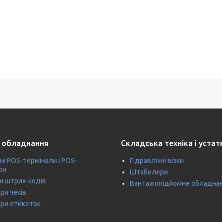
 обладнання
Складська техніка і уста
ні POS-термінали і POS-
Гідравлічні візки
ри
Штабелери
и штрих-кодів
Вантажопідйомне обладна
ри чеків
ри етикеток