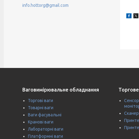
info.hottorg@gmail.com
Ваговимірювальне обладнання
Торгове
Торгові ваги
Сенсор
моніто
Товарні ваги
Сканер
Ваги фасувальні
Принте
Кранові ваги
Принте
Лабораторні ваги
Платформні ваги