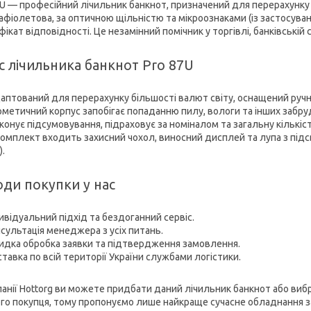
7U — професійний лічильник банкнот, призначений для перерахунку 
афіолетова, за оптичною щільністю та мікроознаками (із застосуван
ікат відповідності. Це незамінний помічник у торгівлі, банківській с
с лічильника банкнот Pro 87U
аптований для перерахунку більшості валют світу, оснащений руч
рметичний корпус запобігає попаданню пилу, вологи та інших забру
онує підсумовування, підраховує за номіналом та загальну кількіст
комплект входить захисний чохол, виносний дисплей та лупа з підс
).
оди покупки у нас
ивідуальний підхід та бездоганний сервіс.
сультація менеджера з усіх питань.
дка обробка заявки та підтвердження замовлення.
тавка по всій території України службами логістики.
панії Hottorg ви можете придбати даний лічильник банкнот або виб
го покупця, тому пропонуємо лише найкраще сучасне обладнання за