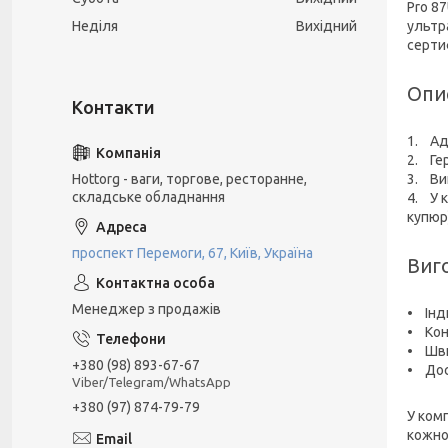
Pro 8
Неділя
Вихідний
ультр
сертиф
Опи
1. Ад
2. Ге
Hottorg - ваги, торгове, ресторанне,
3. Вик
складське обладнання
4. У 
купюр
проспект Перемоги, 67, Київ, Україна
Виг
Менеджер з продажів
• Інд
• Кон
• Шви
+380 (98) 893-67-67
• Дос
Viber/Telegram/WhatsApp
+380 (97) 874-79-79
У ком
кожно