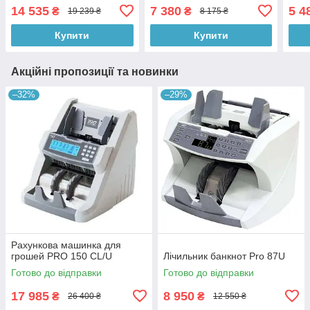
14 535
7 380
5 4
₴
₴
19 239 ₴
8 175 ₴
Купити
Купити
Акційні пропозиції та новинки
–32%
–29%
Рахункова машинка для
грошей PRO 150 CL/U
Лічильник банкнот Pro 87U
Готово до відправки
Готово до відправки
17 985
8 950
₴
₴
26 400 ₴
12 550 ₴