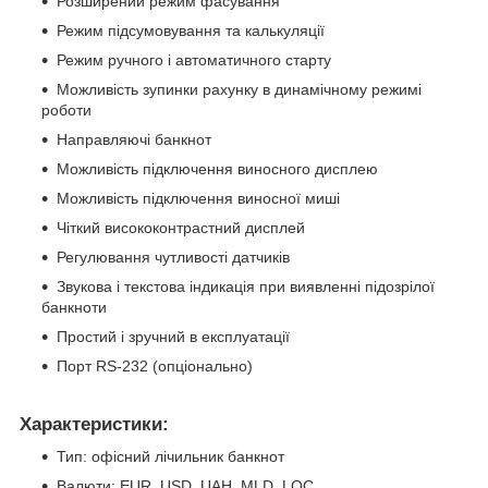
Розширений режим фасування
Режим підсумовування та калькуляції
Режим ручного і автоматичного старту
Можливість зупинки рахунку в динамічному режимі
роботи
Направляючі банкнот
Можливість підключення виносного дисплею
Можливість підключення виносної миші
Чіткий висококонтрастний дисплей
Регулювання чутливості датчиків
Звукова і текстова індикація при виявленні підозрілої
банкноти
Простий і зручний в експлуатації
Порт RS-232 (опціонально)
Характеристики:
Тип: офісний лічильник банкнот
Валюти: EUR, USD, UAH, MLD, LOC.