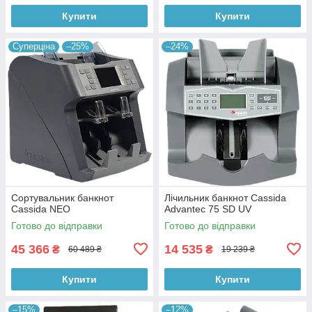
Купити
Купити
Суперціна
–25%
–24%
Сортувальник банкнот
Лічильник банкнот Cassida
Cassida NEO
Advantec 75 SD UV
Готово до відправки
Готово до відправки
45 366
14 535
₴
₴
60 489 ₴
19 239 ₴
Купити
Купити
–15%
–12%