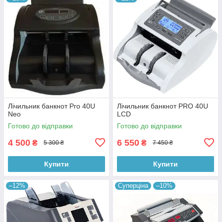
Лічильник банкнот Pro 40U
Лічильник банкнот PRO 40U
Neo
LCD
Готово до відправки
Готово до відправки
4 500
6 550
₴
₴
5 300 ₴
7 450 ₴
Купити
Купити
–12%
Суперціна
–10%