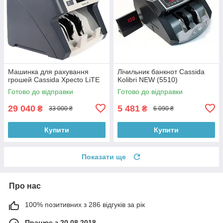
Машинка для рахування
Лічильник банкнот Cassida
грошей Cassida Xpecto LiTE
Kolibri NEW (5510)
Готово до відправки
Готово до відправки
29 040
5 481
₴
₴
33 000 ₴
6 090 ₴
Купити
Купити
Показати ще
Про нас
100% позитивних з 286 відгуків за рік
Працює з 20.08.2018