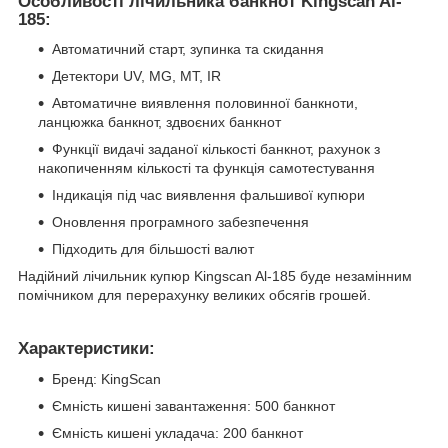
Особливості лічильника банкнот Kingscan Al-
185:
Автоматичний старт, зупинка та скидання
Детектори UV, MG, MT, IR
Автоматичне виявлення половинної банкноти,
ланцюжка банкнот, здвоєних банкнот
Функції видачі заданої кількості банкнот, рахунок з
накопиченням кількості та функція самотестування
Індикація під час виявлення фальшивої купюри
Оновлення програмного забезпечення
Підходить для більшості валют
Надійний лічильник купюр Kingscan Al-185 буде незамінним
помічником для перерахунку великих обсягів грошей.
Характеристики:
Бренд: KingScan
Ємність кишені завантаження: 500 банкнот
Ємність кишені укладача: 200 банкнот