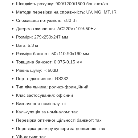
Швидкість рахунку: 900/1200/1500 банкнот/хв
Методи перевірки на справжність: UV, MG, MT, IR
Споживана потужність: ≤80 Вт
Джерело живлення: AC220V±10% 50Hz
Розміри: 279х250х247 мм
Вага: 5.3 кг
Розміри банкнот: 50x110-90x190 мм
Товщина банкнот: 0.075-0.15 мм
Рівень шуму: ＜60dB
Порт підключення: RS232
Тип лічильника: ролико-фрикційний
Клас застосування: офісний
Визначення номіналу: ні
Калькуляція за номіналом: так
Перевірка оптичної щільності банкнот: так
Перевірка розміру купюри за довжиною: так
УФ-датчик: так