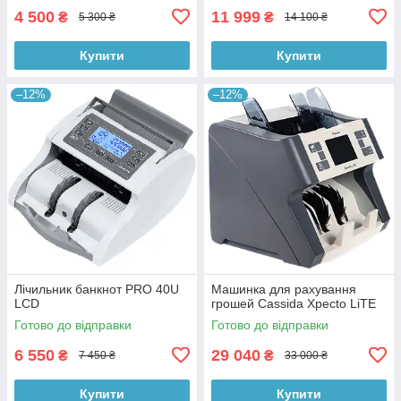
4 500
11 999
₴
₴
5 300 ₴
14 100 ₴
Купити
Купити
–12%
–12%
Лічильник банкнот PRO 40U
Машинка для рахування
LCD
грошей Cassida Xpecto LiTE
Готово до відправки
Готово до відправки
6 550
29 040
₴
₴
7 450 ₴
33 000 ₴
Купити
Купити