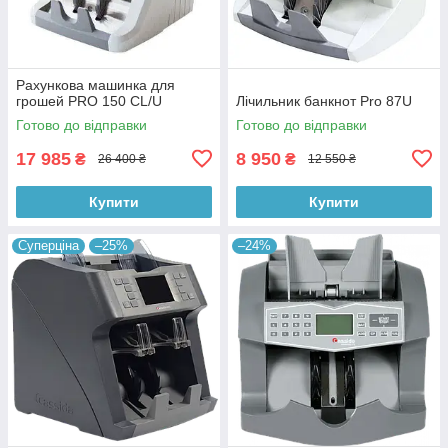
Рахункова машинка для
грошей PRO 150 CL/U
Лічильник банкнот Pro 87U
Готово до відправки
Готово до відправки
17 985
8 950
₴
₴
26 400 ₴
12 550 ₴
Купити
Купити
Суперціна
–25%
–24%