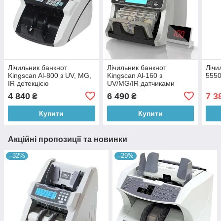
Лічильник банкнот
Лічильник банкнот
Лічи
Kingscan Al-800 з UV, MG,
Kingscan Al-160 з
555
IR детекцією
UV/MG/IR датчиками
4 840
6 490
7 3
₴
₴
Купити
Купити
Акційні пропозиції та новинки
–32%
–29%