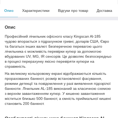
Опис
Характеристики
Відгуки про товар
Доставка
Опис
Професійний лічильник офісного класу Kingscan Al-185
чудово впорається з підрахунком гривні, доларів США, Євро
та багатьох інших валют. Безперечною перевагою цього
лічильника є можливість перевірки купюр за допомогою
вбудованих UV, MG, IR сенсорів. Це дозволяє безпосередньо
в процесі перерахунку якісно перевіряти купюри на
справжність.
На великому кольоровому екрані відображаються кількість
прорахованих банкнот, розмір встановленої фасування,
режими детекції та повідомлення у разі виявлення підозрілої
банкноти. Лічильник AL-185 виконаний за класичною схемою
з верхнім завантаженням купюр. У кишеню завантаження
міститься близько 500 банкнот, а ємність приймальної кишені
становить 200 банкнот.