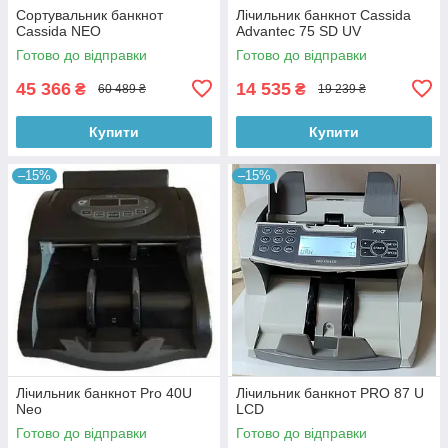
Сортувальник банкнот
Лічильник банкнот Cassida
Cassida NEO
Advantec 75 SD UV
Готово до відправки
Готово до відправки
45 366
14 535
₴
₴
60 489 ₴
19 239 ₴
Купити
Купити
–15%
–15%
Лічильник банкнот Pro 40U
Лічильник банкнот PRO 87 U
Neo
LCD
Готово до відправки
Готово до відправки