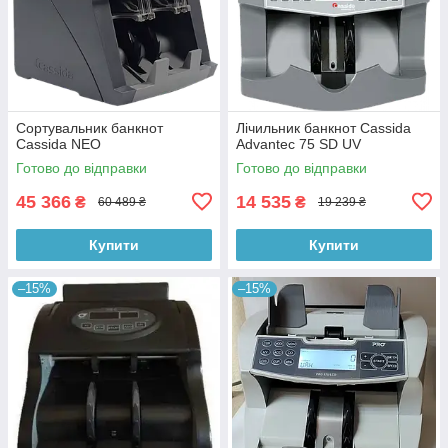
Сортувальник банкнот
Лічильник банкнот Cassida
Cassida NEO
Advantec 75 SD UV
Готово до відправки
Готово до відправки
45 366
14 535
₴
₴
60 489 ₴
19 239 ₴
Купити
Купити
–15%
–15%