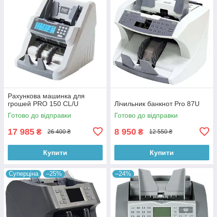
Рахункова машинка для
грошей PRO 150 CL/U
Лічильник банкнот Pro 87U
Готово до відправки
Готово до відправки
17 985
8 950
₴
₴
26 400 ₴
12 550 ₴
Купити
Купити
Суперціна
–25%
–24%