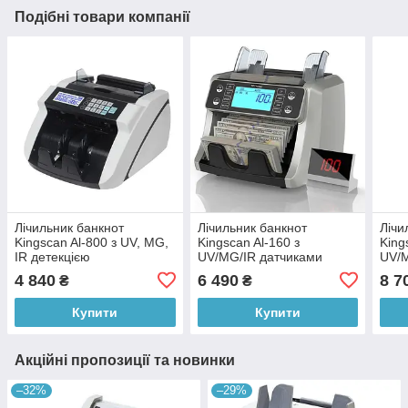
Подібні товари компанії
Лічильник банкнот
Лічильник банкнот
Лічи
Kingscan Al-800 з UV, MG,
Kingscan Al-160 з
King
IR детекцією
UV/MG/IR датчиками
UV/M
4 840
6 490
8 7
₴
₴
Купити
Купити
Акційні пропозиції та новинки
–32%
–29%