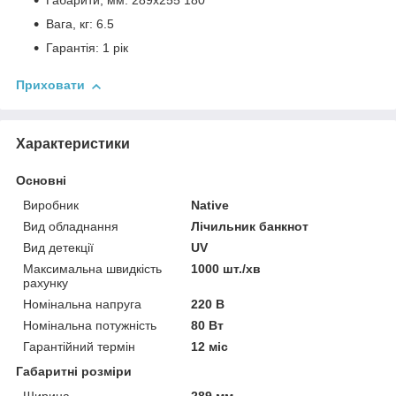
Габарити, мм: 289х255 180
Вага, кг: 6.5
Гарантія: 1 рік
Приховати
Характеристики
Основні
Виробник
Native
Вид обладнання
Лічильник банкнот
Вид детекції
UV
Максимальна швидкість
1000 шт./хв
рахунку
Номінальна напруга
220 В
Номінальна потужність
80 Вт
Гарантійний термін
12 міс
Габаритні розміри
Ширина
289 мм