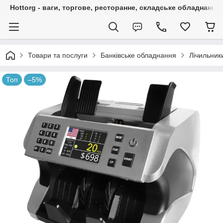
Hottorg - ваги, торгове, ресторанне, складське обладнання
Товари та послуги
Банківське обладнання
Лічильник
Топ
–5%