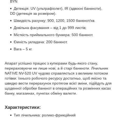
BYN
Детекція: UV (ультрафіолет), IR (здвоєні банкноти),
DD (детекція за розміром).
Швидкість рахунку: 900, 1200, 1500 банкнот/хв.
Довільна фасування – від 1 до 999 листів;
Місткість приймального бункера: 500 банкнот.
Ємність укладача: 200 банкнот.
Вага – 5 кг.
Апарат успішно працює з купюрами будь-якого стану,
перераховуючи не лише нові, а й старі банкноти. Лічильник
NATIVE NV-520 UV чудово справляється з великим потоком
готівки: їхнього робочого ресурсу достатньо, щоб якісно та
швидко вести перерахунок протягом всієї зміни, підійдуть для
щоденної обробки банкнот в операційних та розмінних касах
банку, магазинах, пунктах обміну валюти.
Характеристики:
Тип лічильника: ролико-фрикційний