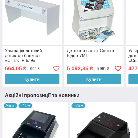
Ультрафіолетовий
Детектор валют Спектр-
Ульт
детектор банкнот
Відео-7МL
дете
«СПЕКТР-5/i9»
«Сп
664,05
5 092,35
477
₴
₴
699 ₴
5 991 ₴
Купити
Купити
Акційні пропозиції та новинки
Акція
–41%
–26%