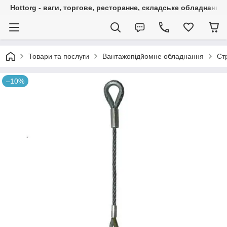
Hottorg - ваги, торгове, ресторанне, складське обладнання
Товари та послуги
Вантажопідйомне обладнання
Ст
–10%