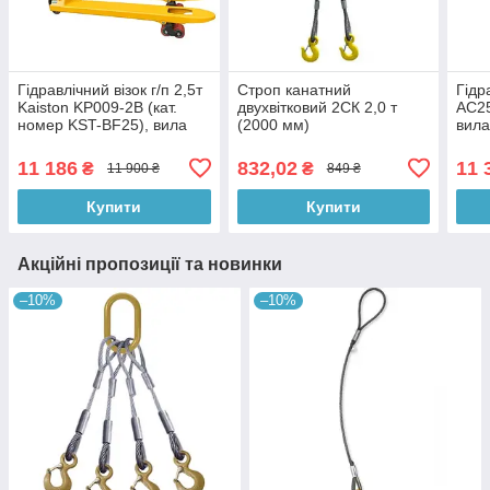
Гідравлічний візок г/п 2,5т
Строп канатний
Гідр
Kaiston KP009-2B (кат.
двухвітковий 2СК 2,0 т
AC25
номер KST-BF25), вила
(2000 мм)
вил
1150мм
11 186
832,02
11 
₴
₴
11 900 ₴
849 ₴
Купити
Купити
Акційні пропозиції та новинки
–10%
–10%