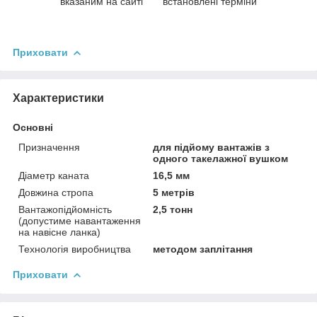
вказаним на сайті
встановлені терміни
Приховати
Характеристики
Основні
Призначення
для підйому вантажів з
одного такелажної вушком
Діаметр каната
16,5 мм
Довжина стропа
5 метрів
Вантажопідйомність
2,5 тонн
(допустиме навантаження
на навісне ланка)
Технологія виробництва
методом заплітання
Приховати