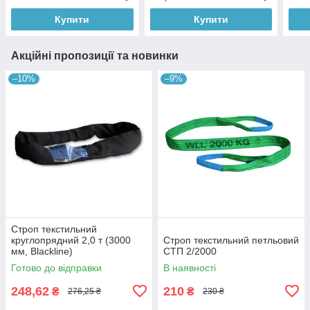
Купити
Купити
Акційні пропозиції та новинки
–10%
–9%
Строп текстильний
круглопрядний 2,0 т (3000
Строп текстильний петльовий
мм, Blackline)
СТП 2/2000
Готово до відправки
В наявності
248,62
210
₴
₴
276,25 ₴
230 ₴