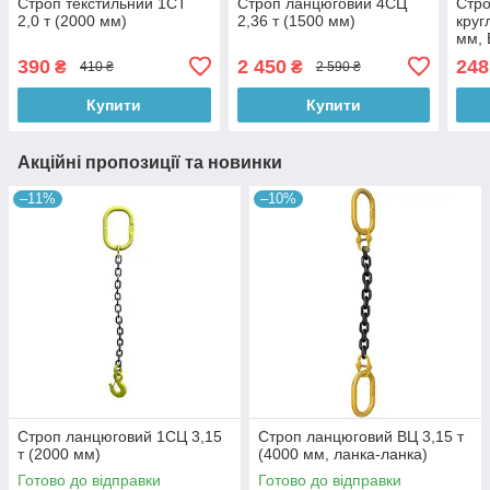
Строп текстильний 1СТ
Строп ланцюговий 4СЦ
Стро
2,0 т (2000 мм)
2,36 т (1500 мм)
круг
мм, 
390
2 450
248
₴
₴
410 ₴
2 590 ₴
Купити
Купити
Акційні пропозиції та новинки
–11%
–10%
Строп ланцюговий 1СЦ 3,15
Строп ланцюговий ВЦ 3,15 т
т (2000 мм)
(4000 мм, ланка-ланка)
Готово до відправки
Готово до відправки