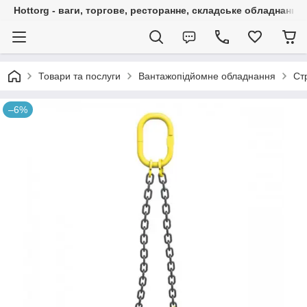
Hottorg - ваги, торгове, ресторанне, складське обладнання
Товари та послуги
Вантажопідйомне обладнання
Ст
–6%