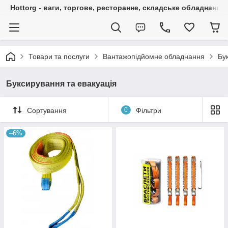
Hottorg - ваги, торгове, ресторанне, складське обладнання
Товари та послуги
Вантажопідйомне обладнання
Бу
Буксирування та евакуація
Сортування
0
Фільтри
–6%