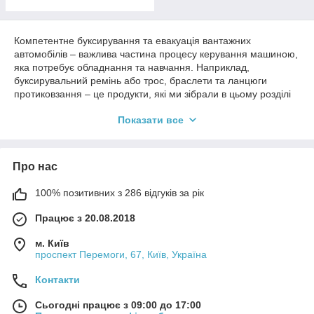
Компетентне буксирування та евакуація вантажних
автомобілів – важлива частина процесу керування машиною,
яка потребує обладнання та навчання. Наприклад,
буксирувальний ремінь або трос, браслети та ланцюги
протиковзання – це продукти, які ми зібрали в цьому розділі
нашого інтернет-магазину, щоб вам було легше впоратися з
Показати все
будь-якими ситуаціями, пов'язаними з буксируванням
вантажних автомобілів. Зрештою, потреба в ньому може
виникнути в різних ситуаціях, наприклад, при зламанні
вантажівки на шосе або, якщо це необхідно, через
Про нас
потрапляння транспорту у ДТП. Важливо пам’ятати, що для
евакуації вантажівки вам потрібно:
100% позитивних з 286 відгуків за рік
мати відповідне обладнання;
Працює з 20.08.2018
знати правила та методи буксирування;
м. Київ
вірно оцінити умови на дорозі.
проспект Перемоги, 67, Київ, Україна
Й якщо лише увага та досвід допоможуть вам з останнім
пунктом, то придбати обладнання, наприклад, трос або
Контакти
браслети протиковзання, можно безпосередньо в цьому
розділі.
Сьогодні працює з 09:00 до 17:00