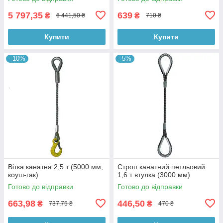
5 797,35
639
₴
₴
6 441,50 ₴
710 ₴
Купити
Купити
–10%
–5%
Вітка канатна 2,5 т (5000 мм,
Строп канатний петльовий
коуш-гак)
1,6 т втулка (3000 мм)
Готово до відправки
Готово до відправки
663,98
446,50
₴
₴
737,75 ₴
470 ₴