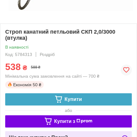
Строп канатний петльовий СКП 2,0/3000
(втулка)
В наявності
Код: 5784313
Роздріб
538
₴
588 ₴
Мінімальна сума замовлення на сайті — 700 ₴
Економія
50 ₴
Купити
або
Купити з