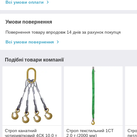
Всі умови оплати
Умови повернення
Повернення товару впродовж 14 днів за рахунок покупця
Всі умови повернення
Подібні товари компанії
Строп канатний
Строп текстильний 1СТ
Стро
чотиривітковий 4СК 10,0 т
2,0 т (2000 мм)
петл