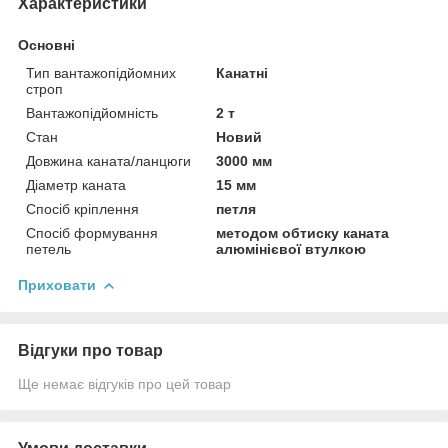
Характеристики
Основні
Тип вантажопідйомних
Канатні
строп
Вантажопідйомність
2 т
Стан
Новий
Довжина каната/ланцюги
3000 мм
Діаметр каната
15 мм
Спосіб кріплення
петля
Спосіб формування
методом обтиску каната
петель
алюмінієвої втулкою
Приховати
Відгуки про товар
Ще немає відгуків про цей товар