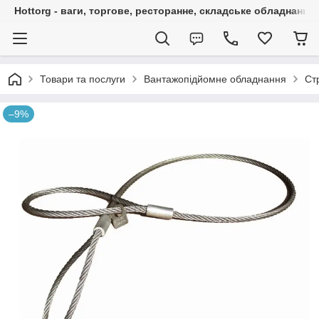
Hottorg - ваги, торгове, ресторанне, складське обладнання
Товари та послуги
Вантажопідйомне обладнання
Ст
–9%