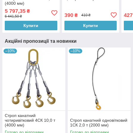
(4000 мм)
5 797,35
₴
390
427
₴
410 ₴
6 441,50 ₴
Купити
Купити
Акційні пропозиції та новинки
–10%
–10%
Строп канатний
чотиривітковий 4СК 10,0 т
Строп канатний одновітковий
(4000 мм)
1СК 2,0 т (2000 мм)
Готово до відправки
Готово до відправки