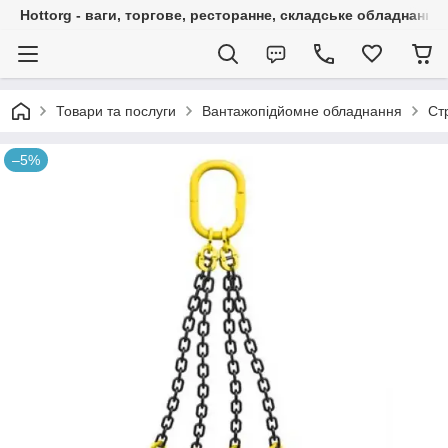
Hottorg - ваги, торгове, ресторанне, складське обладнання
Товари та послуги
Вантажопідйомне обладнання
Ст
–5%