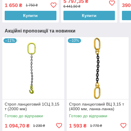
5 797,35
₴
1 650
390
₴
1 750 ₴
6 441,50 ₴
Купити
Купити
Акційні пропозиції та новинки
–11%
–10%
Строп ланцюговий 1СЦ 3,15
Строп ланцюговий ВЦ 3,15 т
т (2000 мм)
(4000 мм, ланка-ланка)
Готово до відправки
Готово до відправки
1 094,70
1 593
₴
₴
1 230 ₴
1 770 ₴