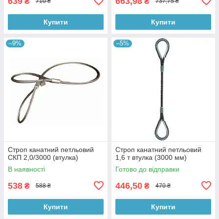
639
663,98
₴
₴
710 ₴
737,75 ₴
Купити
Купити
–9%
–5%
Строп канатний петльовий
Строп канатний петльовий
СКП 2,0/3000 (втулка)
1,6 т втулка (3000 мм)
В наявності
Готово до відправки
538
446,50
₴
₴
588 ₴
470 ₴
Купити
Купити