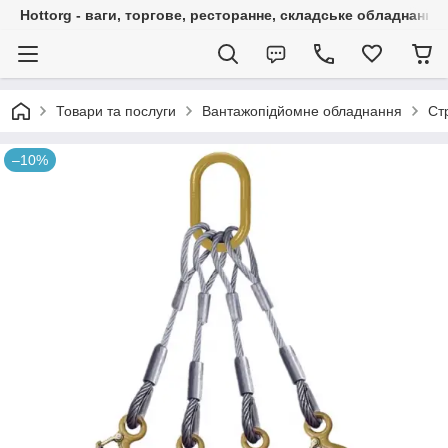
Hottorg - ваги, торгове, ресторанне, складське обладнання
Товари та послуги
Вантажопідйомне обладнання
Ст
–10%