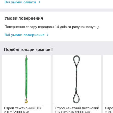
Всі умови оплати
Умови повернення
Повернення товару впродовж 14 днів за рахунок покупця
Всі умови повернення
Подібні товари компанії
Строп текстильний 1СТ
Строп канатний петльовий
Стр
2,0 т (2000 мм)
1,6 т втулка (3000 мм)
2,36