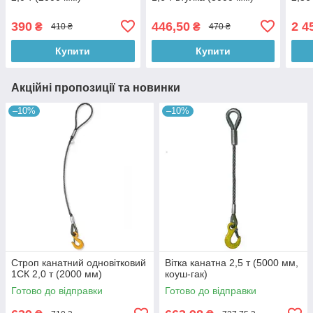
390
446,50
2 4
₴
₴
410 ₴
470 ₴
Купити
Купити
Акційні пропозиції та новинки
–10%
–10%
Строп канатний одновітковий
Вітка канатна 2,5 т (5000 мм,
1СК 2,0 т (2000 мм)
коуш-гак)
Готово до відправки
Готово до відправки