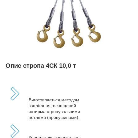
Опис стропа 4СК 10,0 т
Виготовляється методом
заплітання, оснащений
чотирма стропувальними
петлями (провушинами).
Конструкція складається з