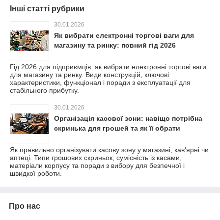
Інші статті рубрики
30.01.2026
Як вибрати електронні торгові ваги для
магазину та ринку: повний гід 2026
Гід 2026 для підприємців: як вибрати електронні торгові ваги
для магазину та ринку. Види конструкцій, ключові
характеристики, функціонал і поради з експлуатації для
стабільного прибутку.
30.01.2026
Організація касової зони: навіщо потрібна
скринька для грошей та як її обрати
Як правильно організувати касову зону у магазині, кав’ярні чи
аптеці. Типи грошових скриньок, сумісність із касами,
матеріали корпусу та поради з вибору для безпечної і
швидкої роботи.
Про нас