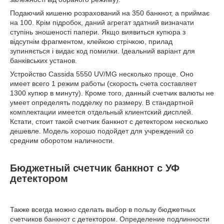
Подаючий кишеню розрахований на 350 банкнот, а приймає
на 100. Крім підробок, даний агрегат здатний визначати
ступінь зношеності папери. Якщо виявиться купюра з
відсутнім фрагментом, клейкою стрічкою, прилад
зупиняється і видає код помилки. Ідеальний варіант для
банківських установ.
Устройство Cassida 5550 UV/MG несколько проще. Оно
имеет всего 1 режим работы (скорость счета составляет
1300 купюр в минуту). Кроме того, данный счетчик валюты не
умеет определять подделку по размеру. В стандартной
комплектации имеется отдельный клиентский дисплей.
Кстати, стоит такой счетчик банкнот с детектором несколько
дешевле. Модель хорошо подойдет для учреждений со
средним оборотом наличности.
Бюджетный счетчик банкнот с УФ
детектором
Также всегда можно сделать выбор в пользу бюджетных
счетчиков банкнот с детектором. Определение подлинности