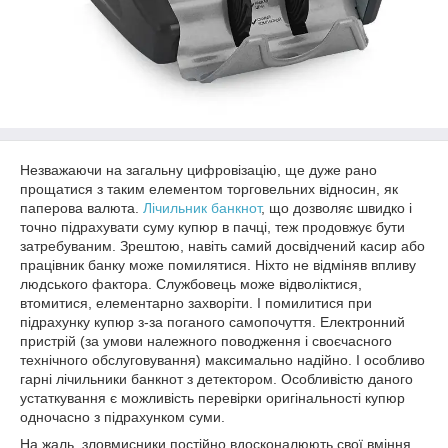
Незважаючи на загальну цифровізацію, ще дуже рано
прощатися з таким елементом торговельних відносин, як
паперова валюта.
Лічильник банкнот
, що дозволяє швидко і
точно підрахувати суму купюр в пачці, теж продовжує бути
затребуваним. Зрештою, навіть самий досвідчений касир або
працівник банку може помилятися. Ніхто не відміняв впливу
людського фактора. Службовець може відволіктися,
втомитися, елементарно захворіти. І помилитися при
підрахунку купюр з-за поганого самопочуття. Електронний
пристрій (за умови належного поводження і своєчасного
технічного обслуговування) максимально надійно. І особливо
гарні лічильники банкнот з детектором. Особливістю даного
устаткування є можливість перевірки оригінальності купюр
одночасно з підрахунком суми.
На жаль, зловмисники постійно вдосконалюють свої вміння.