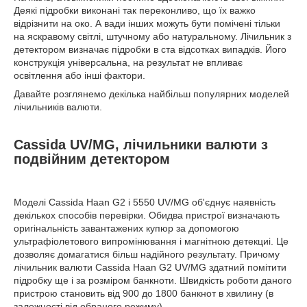
Деякі підробки виконані так переконливо, що їх важко
відрізнити на око. А вади інших можуть бути помічені тільки
на яскравому світлі, штучному або натуральному. Лічильник з
детектором визначає підробки в ста відсотках випадків. Його
конструкція універсальна, на результат не впливає
освітлення або інші фактори.
Давайте розглянемо декілька найбільш популярних моделей
лічильників валюти.
Cassida UV/MG, лічильники валюти з
подвійним детектором
Моделі Cassida Haan G2 і 5550 UV/MG об'єднує наявність
декількох способів перевірки. Обидва пристрої визначають
оригінальність завантажених купюр за допомогою
ультрафіолетового випромінювання і магнітною детекциі. Це
дозволяє домагатися більш надійного результату. Причому
лічильник валюти Cassida Haan G2 UV/MG здатний помітити
підробку ще і за розміром банкноти. Швидкість роботи даного
пристрою становить від 900 до 1800 банкнот в хвилину (в
залежності від обраного режиму).