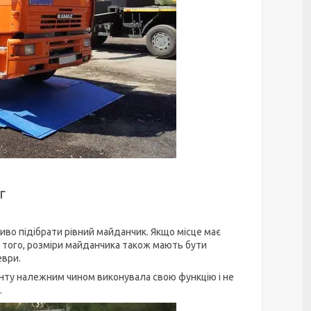
г
во підібрати рівний майданчик. Якщо місце має
м того, розміри майданчика також мають бути
еври.
унту належним чином виконувала свою функцію і не
.