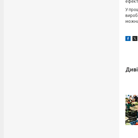
ефект
У про
вироб
можна