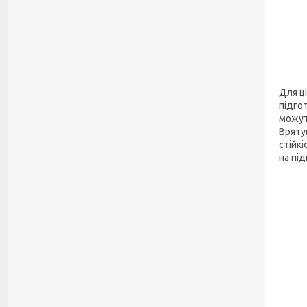
Для ці
підго
можут
Вряту
стійк
на пі