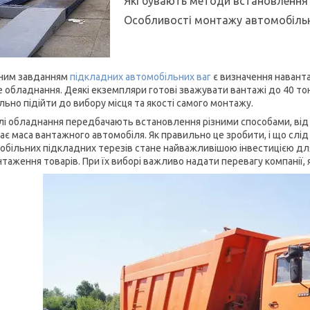
Які бувають методи встановлення 
Особливості монтажу автомобільн
ним завданням
підкладних автомобільних ваг
є визначення наванта
е обладнання. Деякі екземпляри готові зважувати вантажі до 40 т
льно підійти до вибору місця та якості самого монтажу.
і обладнання передбачають встановлення різними способами, від 
ає маса вантажного автомобіля. Як правильно це зробити, і що слід
обільних підкладних терезів стане найважливішою інвестицією дл
нтаження товарів. При їх виборі важливо надати перевагу компанії, 