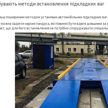
 бувають методи встановлення підкладних ваг
льш поширеним методом установки автомобільних підкладних ваг є 
 можна задіяти нарізні пандуса, які повинні бути вдвічі довшими з
акт, що для його встановлення не потрібно споруджувати спеціал