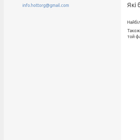
Які
info.hottorg@gmail.com
Найбі
Також
той ф