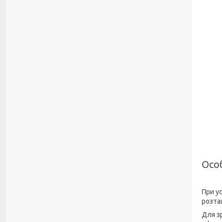
Осо
При у
розта
Для з