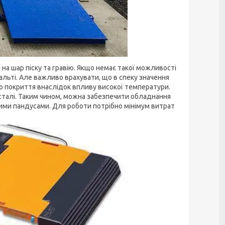
 на шар піску та гравію. Якщо немає такої можливості
льті. Але важливо врахувати, що в спеку значення
о покриття внаслідок впливу високої температури.
сталі. Таким чином, можна забезпечити обладнання
вими пандусами. Для роботи потрібно мінімум витрат