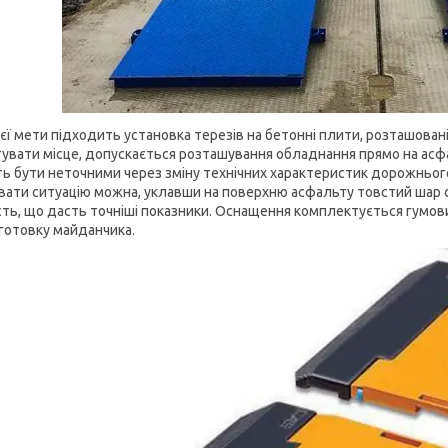
єї мети підходить установка терезів на бетонні плити, розташовані
тувати місце, допускається розташування обладнання прямо на асфа
ь бути неточними через зміну технічних характеристик дорожньог
вати ситуацію можна, уклавши на поверхню асфальту товстий шар 
ість, що дасть точніші показники. Оснащення комплектується гумо
дготовку майданчика.