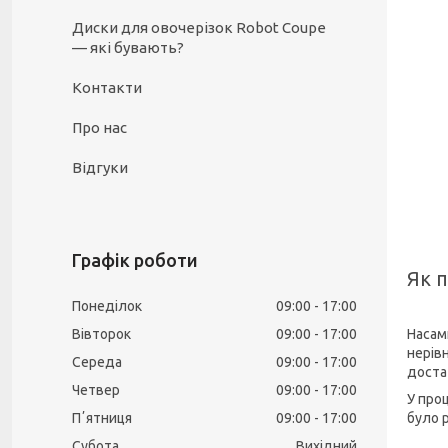
Диски для овочерізок Robot Coupe
— які бувають?
Контакти
Про нас
Відгуки
Графік роботи
Як п
Понеділок
09:00
17:00
Насам
Вівторок
09:00
17:00
нерів
Середа
09:00
17:00
доста
Четвер
09:00
17:00
У про
було р
Пʼятниця
09:00
17:00
Субота
Вихідний