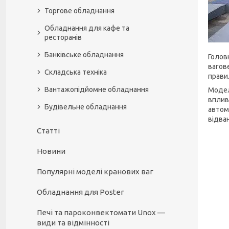
Торгове обладнання
Обладнання для кафе та
ресторанів
Банківське обладнання
Голов
вагов
Складська техніка
прави
Вантажопідйомне обладнання
Модел
вплив
Будівельне обладнання
автом
відва
Статті
Новини
Популярні моделі кранових ваг
Обладнання для Poster
Печі та пароконвектомати Unox —
види та відмінності