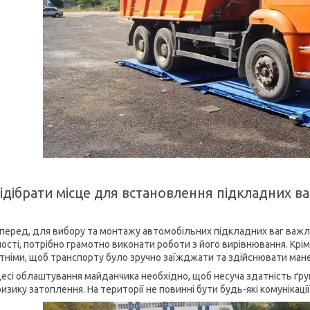
ідібрати місце для встановлення підкладних ва
перед, для вибору та монтажу автомобільних підкладних ваг важли
ності, потрібно грамотно виконати роботи з його вирівнювання. Крі
тніми, щоб транспорту було зручно заїжджати та здійснювати ман
цесі облаштування майданчика необхідно, щоб несуча здатність ґр
изику затоплення. На території не повинні бути будь-які комунікації