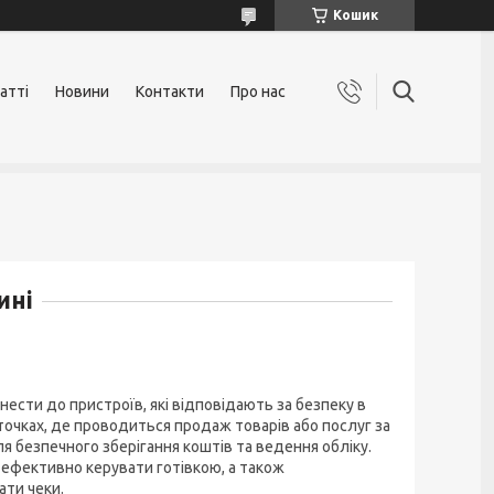
Кошик
атті
Новини
Контакти
Про нас
ині
сти до пристроїв, які відповідають за безпеку в
х точках, де проводиться продаж товарів або послуг за
ля безпечного зберігання коштів та ведення обліку.
ефективно керувати готівкою, а також
ати чеки.