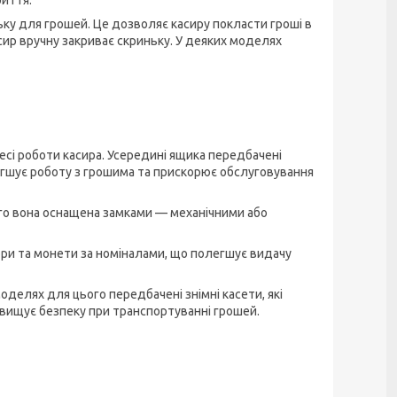
риття.
ку для грошей. Це дозволяє касиру покласти гроші в
асир вручну закриває скриньку. У деяких моделях
есі роботи касира. Усередині ящика передбачені
егшує роботу з грошима та прискорює обслуговування
ого вона оснащена замками — механічними або
юри та монети за номіналами, що полегшує видачу
моделях для цього передбачені знімні касети, які
двищує безпеку при транспортуванні грошей.