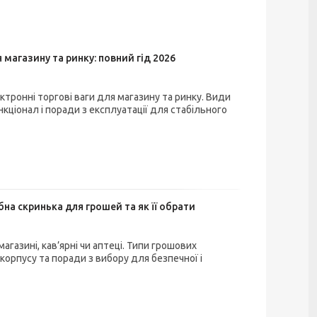
 магазину та ринку: повний гід 2026
ктронні торгові ваги для магазину та ринку. Види
кціонал і поради з експлуатації для стабільного
бна скринька для грошей та як її обрати
агазині, кав’ярні чи аптеці. Типи грошових
 корпусу та поради з вибору для безпечної і