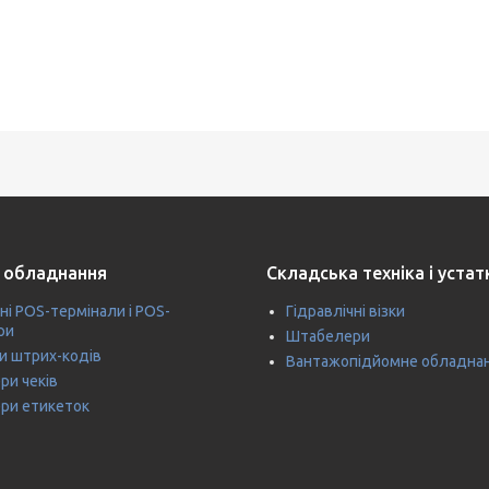
 обладнання
Складська техніка і уста
ні POS-термінали і POS-
Гідравлічні візки
ри
Штабелери
и штрих-кодів
Вантажопідйомне обладна
ри чеків
ри етикеток