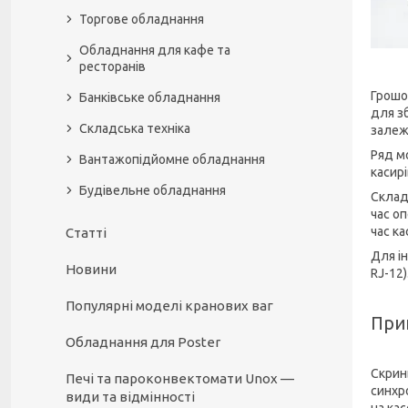
Торгове обладнання
Обладнання для кафе та
ресторанів
Грошо
Банківське обладнання
для зб
Складська техніка
залеж
Ряд м
Вантажопідйомне обладнання
касир
Будівельне обладнання
Склад
час о
час к
Статті
Для і
Новини
RJ-12)
Популярні моделі кранових ваг
При
Обладнання для Poster
Скрин
Печі та пароконвектомати Unox —
синхр
види та відмінності