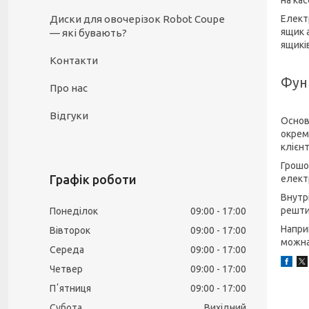
на кас
Диски для овочерізок Robot Coupe
Елект
ящик 
— які бувають?
ящикі
Контакти
Функ
Про нас
Відгуки
Основ
окрем
клієнт
Грошо
Графік роботи
елект
Внутр
решти
Понеділок
09:00
17:00
Наприк
Вівторок
09:00
17:00
можна
Середа
09:00
17:00
Четвер
09:00
17:00
Пʼятниця
09:00
17:00
Субота
Вихідний