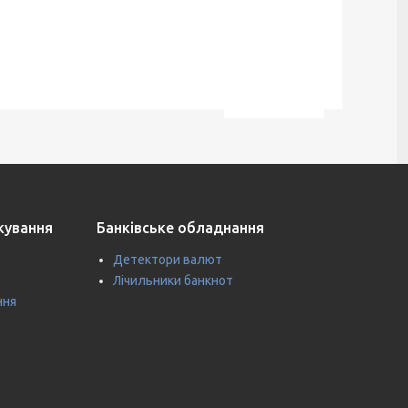
ткування
Банківське обладнання
Детектори валют
Лічильники банкнот
ння