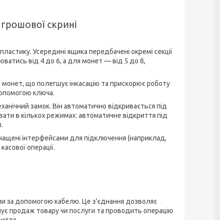
 грошової скрині
пластику. Усередині ящика передбачені окремі секції
ватись від 4 до 6, а для монет — від 5 до 8,
 монет, що полегшує інкасацію та прискорює роботу
 допомогою ключа.
анічний замок. Він автоматично відкривається під
ювати в кількох режимах: автоматичне відкриття під
.
снащені інтерфейсами для підключення (наприклад,
касової операції.
ми за допомогою кабелю. Це з'єднання дозволяє
нує продаж товару чи послуги та проводить операцію