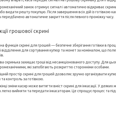
овому апараті, каса передає сигнал на грошову скриньку для її відк
ромеханічний замок отримує сигнал і автоматично відкриває скринь
або видати решту покупцю. Після завершення всіх дій із готівкою к
в передбачено автоматичне закриття після певного проміжку часу.
ції грошової скрині
на функція скрині для грошей — безпечне зберігання готівки в проц
і відділення для сортування купюр та монет за номіналом, що пол
ів.
ва скринька захищає гроші від несанкціонованого доступу. Для ць
ромеханічними, які запобігають розкриттю сторонніми особами.
ішній простір скрині для грошей дозволяє зручно організувати куп
 та контроль за готівкою.
інці зміни касир може витягти вміст скрині для інкасації. У деяких 
 легко вийняти та передати інкасаторам. Це спрощує процес та пі