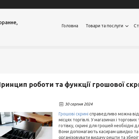
оранне,
Головна
Товари та послуги
Ст
ринцип роботи та функції грошової скр
30 серпня 2024
Грошові скрині
справедливо можна відне
місцях торгівлі. У магазинах і торгови
готівку, скрині для грошей необхідні д
Вони допомагають касирам швидко та 
організовувати видачу решти та зберіг