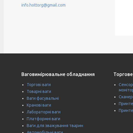
info.hottorg@gmail.com
Ваговимірювальне обладнання
Торгове
Торгові ваги
Сенсор
моніто
Товарні ваги
Сканер
Ваги фасувальні
Принте
Кранові ваги
Принте
Лабораторні ваги
Платформні ваги
Ваги для зважування тварин
Автомобільні ваги