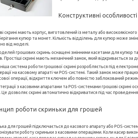
Конструктивні особливості
ві скрині мають корпус, виготовлений із металу або високоякісного 
ерігання купюр та монет. Кількість відділень для купюр може зміню
но від моделі.
оделей грошових скринь оснащені змінними касетами для купюр та
ів. Простіші скрині мають механічний замок, який відкривається за
ніша система роботи грошової скрині розробляється під електромех
перації на касовому апараті чи POS-системі. Такий замок може прац
асової операції, відкриття ключем або повністю заблокований режим
нтеграції з касовими апаратами та POS-системами грошові скрині о
. Це дозволяє скрині автоматично відкриватися під час проведення 
нцип роботи скриньки для грошей
ька для грошей підключається до касового апарату або POS-систе
онізувати роботу скриньки з касовими операціями. Коли касир вико