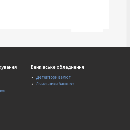
ткування
Банківське обладнання
Детектори валют
Лічильники банкнот
ння