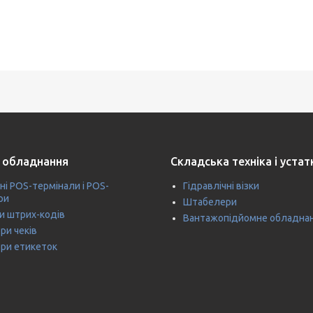
 обладнання
Складська техніка і уста
ні POS-термінали і POS-
Гідравлічні візки
ри
Штабелери
и штрих-кодів
Вантажопідйомне обладна
ри чеків
ри етикеток