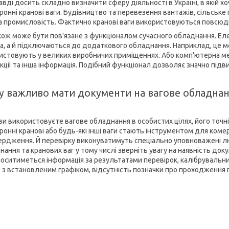
вді досить складно визначити сферу діяльності в Україні, в якій х
ронні кранові ваги. Будівництво та перевезення вантажів, сільськ
на промисловість. Фактично кранові ваги використовуються повсюд
кож може бути пов'язане з функціоналом сучасного обладнання. Еле
та, а й підключаються до додаткового обладнання. Наприклад, це 
истовують у великих виробничих приміщеннях. Або комп'ютерна мер
кції та інша інформація. Подібний функціонал дозволяє значно підв
у важливо мати документи на вагове обладна
ви використовуєте вагове обладнання в особистих цілях, його точніс
онні кранові або будь-які інші ваги стають інструментом для комерц
ердження. Й перевірку виконуватимуть спеціально уповноважені л
ання та кранових ваг у тому числі зверніть увагу на наявність доку
носитиметься інформація за результатами перевірок, калібрувальни
о з встановленим графіком, відсутність позначки про проходженн