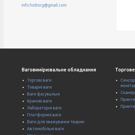
info.hottorg@gmail.com
Ваговимірювальне обладнання
Торгове
Торгові ваги
Сенсор
моніто
Товарні ваги
Сканер
Ваги фасувальні
Принте
Кранові ваги
Принте
Лабораторні ваги
Платформні ваги
Ваги для зважування тварин
Автомобільні ваги