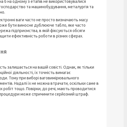
оча б на одному з етапів не використовувалися
е господарство та машинобудування, металургія та
но.
ктронні ваги часто не просто визначають масу
може бути виносне дублююче табло, яке часто
ежа підприємства, в якій фіксуються обсяги
ищити ефективність роботи в різних сферах.
ння
ть залишається на вашій совісті. Однак, як тільки
ійної діяльності, їх точність вимагає
юди. Тому при виборі ваговимірювального
ментів. Надалі їх не можна втрачати, оскільки саме в
х робіт тощо. Повірки, до речі, мають проводитися
я процедури може спричинити серйозний штраф.