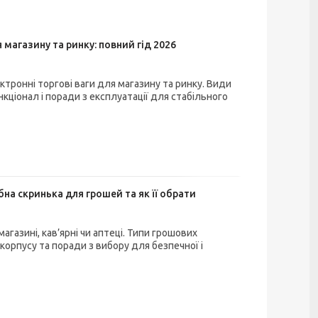
 магазину та ринку: повний гід 2026
ктронні торгові ваги для магазину та ринку. Види
кціонал і поради з експлуатації для стабільного
бна скринька для грошей та як її обрати
агазині, кав’ярні чи аптеці. Типи грошових
 корпусу та поради з вибору для безпечної і