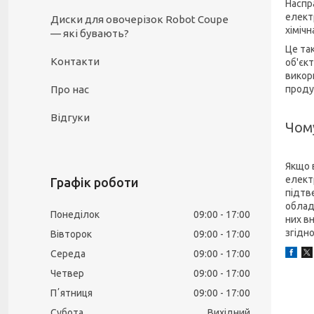
Наспра
елект
Диски для овочерізок Robot Coupe
хіміч
— які бувають?
Це та
Контакти
об'єк
викор
Про нас
проду
Відгуки
Чом
Якщо 
електр
Графік роботи
підтв
обладн
Понеділок
09:00
17:00
них в
згідн
Вівторок
09:00
17:00
Середа
09:00
17:00
Четвер
09:00
17:00
Пʼятниця
09:00
17:00
Субота
Вихідний