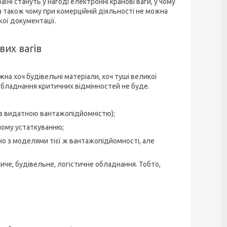
аїні стануть у нагоді електронні кранові ваги, у чому
 також чому при комерційній діяльності не можна
кої документації.
их вагів
жна хоч будівельні матеріали, хоч туші великої
обладнання критичних відмінностей не буде.
о з видатною вантажопідйомністю);
ному устаткуванню;
но з моделями тієї ж вантажопідйомності, але
иче, будівельне, логістичне обладнання. Тобто,