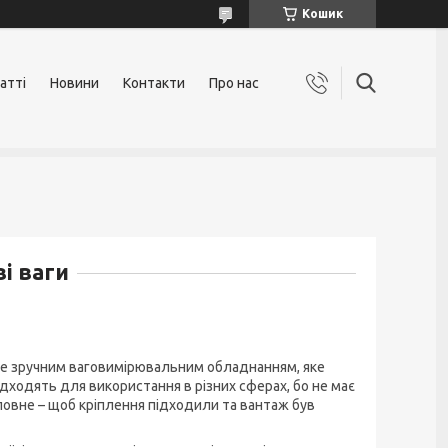
Кошик
атті
Новини
Контакти
Про нас
і ваги
же зручним ваговимірювальним обладнанням, яке
підходять для використання в різних сферах, бо не має
ловне – щоб кріплення підходили та вантаж був