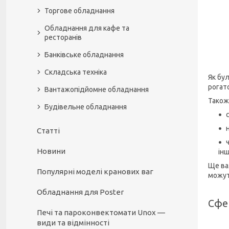
Торгове обладнання
Обладнання для кафе та
ресторанів
Банківське обладнання
Складська техніка
Як бул
рогат
Вантажопідйомне обладнання
Також
Будівельне обладнання
Статті
Новини
інш
Ще ва
Популярні моделі кранових ваг
можут
Обладнання для Poster
Сфер
Печі та пароконвектомати Unox —
види та відмінності