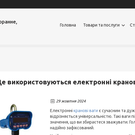
оранне,
Головна
Товари та послуги
Ст
е використовуються електронні кранов
29 жовтня 2024
Електронні
кранові ваги
є сучасним та ду
відрізняється універсальністю. Такі ваги 
значення, що ви збираєтеся зважувати. Го
надійно зафіксований.