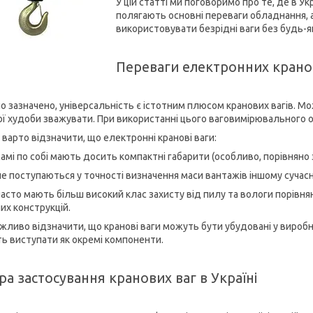
У цій статті ми поговоримо про те, де в Укр
полягають основні переваги обладнання, а
використовувати безрідні ваги без будь-я
Переваги електронних кранов
о зазначено, універсальність є істотним плюсом кранових вагів. Мо
ої худоби зважувати. При використанні цього ваговимірювального 
 варто відзначити, що електронні кранові ваги:
самі по собі мають досить компактні габарити (особливо, порівнян
не поступаються у точності визначення маси вантажів іншому сучас
часто мають більш високий клас захисту від пилу та вологи порівня
их конструкцій.
жливо відзначити, що кранові ваги можуть бути убудовані у виробн
ь виступати як окремі компоненти.
а застосування кранових ваг в Україні