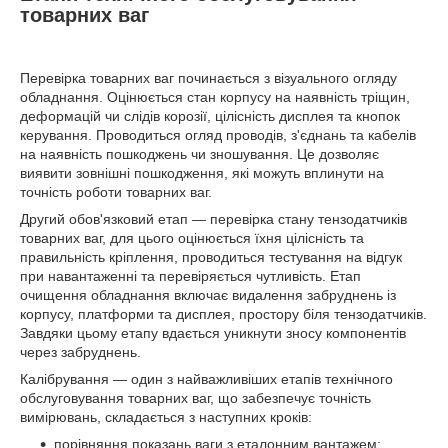
товарних ваг
Перевірка товарних ваг починається з візуального огляду
обладнання. Оцінюється стан корпусу на наявність тріщин,
деформацій чи слідів корозії, цілісність дисплея та кнопок
керування. Проводиться огляд проводів, з'єднань та кабелів
на наявність пошкоджень чи зношування. Це дозволяє
виявити зовнішні пошкодження, які можуть вплинути на
точність роботи товарних ваг.
Другий обов'язковий етап — перевірка стану тензодатчиків
товарних ваг, для цього оцінюється їхня цілісність та
правильність кріплення, проводиться тестування на відгук
при навантаженні та перевіряється чутливість. Етап
очищення обладнання включає видалення забруднень із
корпусу, платформи та дисплея, простору біля тензодатчиків.
Завдяки цьому етапу вдається уникнути зносу компонентів
через забруднень.
Калібрування — один з найважливіших етапів технічного
обслуговування товарних ваг, що забезпечує точність
вимірювань, складається з наступних кроків:
порівняння показань ваги з еталонним вантажем;