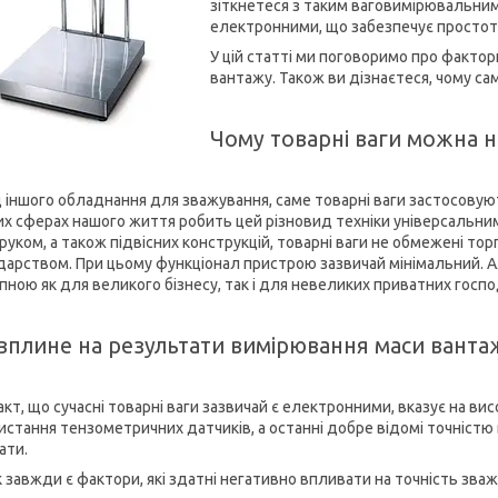
зіткнетеся з таким ваговимірювальним 
електронними, що забезпечує простоту
У цій статті ми поговоримо про фактор
вантажу. Також ви дізнаєтеся, чому с
Чому товарні ваги можна 
 іншого обладнання для зважування, саме товарні ваги застосовую
них сферах нашого життя робить цей різновид техніки універсальним
руком, а також підвісних конструкцій, товарні ваги не обмежені то
дарством. При цьому функціонал пристрою зазвичай мінімальний. А
пною як для великого бізнесу, так і для невеликих приватних госп
вплине на результати вимірювання маси вантаж
кт, що сучасні товарні ваги зазвичай є електронними, вказує на ви
стання тензометричних датчиків, а останні добре відомі точністю в
ати.
 завжди є фактори, які здатні негативно впливати на точність зваж