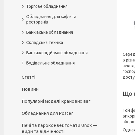
Торгове обладнання
Обладнання для кафе та
ресторанів
Банківське обладнання
Складська техніка
Вантажопідйомне обладнання
Серед
в різ
Будівельне обладнання
чекод
госпо
Статті
досту
Новини
Що 
Популярні моделі кранових ваг
Той фа
Обладнання для Poster
викори
зберіг
Печі та пароконвектомати Unox —
Однак
види та відмінності