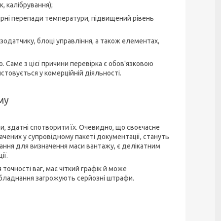
, калібрування);
улярні перепади температури, підвищений рівень
зодатчику, блоці управління, а також елементах,
 Саме з цієї причини перевірка є обов'язковою
товується у комерційній діяльності.
му
, здатні спотворити їх. Очевидно, що своєчасне
ачених у супровідному пакеті документації, стануть
нання для визначення маси вантажу, є делікатним
ії.
точності ваг, має чіткий графік й може
обладнання загрожують серйозні штрафи.