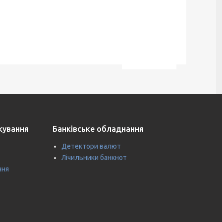
ткування
Банківське обладнання
Детектори валют
Лічильники банкнот
ння