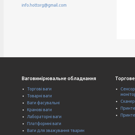
info.hottorg@gmail.com
Ваговимірювальне обладнання
Торгове
Торгові ваги
Сенсор
моніто
Товарні ваги
Сканер
Ваги фасувальні
Принте
Кранові ваги
Принте
Лабораторні ваги
Платформні ваги
Ваги для зважування тварин