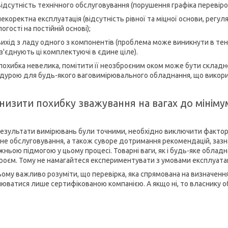
відсутність технічного обслуговування (порушення графіка перевірок
некоректна експлуатація (відсутність рівної та міцної основи, рег
огості на постійній основі);
вихід з ладу одного з компонентів (проблема може виникнути в тен
 з'єднують ці комплектуючі в єдине ціле).
похибка невелика, помітити її неозброєним оком може бути складно.
дурою для будь-якого ваговимірювального обладнання, що викорис
низити похибку зважування на вагах до мініму
езультати вимірювань були точними, необхідно виключити фактори
чне обслуговування, а також суворе дотримання рекомендацій, зазн
жньою підмогою у цьому процесі. Товарні ваги, як і будь-яке облад
роєм. Тому не намагайтеся експериментувати з умовами експлуатац
ьому важливо розуміти, що перевірка, яка спрямована на визначення 
нюватися лише сертифікованою компанією. А якщо ні, то власнику 