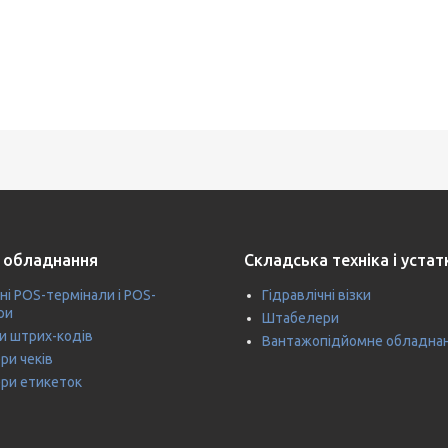
 обладнання
Складська техніка і уста
ні POS-термінали і POS-
Гідравлічні візки
ри
Штабелери
и штрих-кодів
Вантажопідйомне обладна
ри чеків
ри етикеток