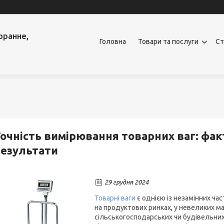
оранне,
Головна
Товари та послуги
Ст
очність вимірювання товарних ваг: фак
езультати
29 грудня 2024
Товарні ваги
є однією із незамінних ча
на продуктових ринках, у невеликих ма
сільськогосподарських чи будівельних.