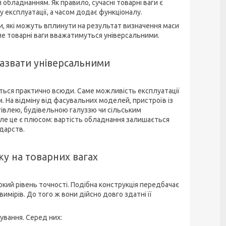
обладнанням. Як правило, сучасні товарні ваги є
 експлуатації, а часом додає функціоналу.
и, які можуть вплинути на результат визначення маси
аме товарні ваги вважатимуться універсальними.
назвати універсальними
ться практично всюди. Саме можливість експлуатації
. На відміну від фасувальних моделей, пристроїв із
ргівлею, будівельною галуззю чи сільським
ле це є плюсом: вартість обладнання залишається
одарств.
у на товарних вагах
сокий рівень точності. Подібна конструкція передбачає
имірів. До того ж вони дійсно довго здатні її
ування. Серед них: