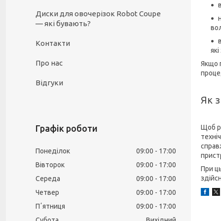
Диски для овочерізок Robot Coupe
— які бувають?
вол
Контакти
які
Про нас
Якщо 
проце
Відгуки
Як з
Щоб р
Графік роботи
техні
справ
Понеділок
09:00
17:00
прист
Вівторок
09:00
17:00
При ц
здійс
Середа
09:00
17:00
Четвер
09:00
17:00
Пʼятниця
09:00
17:00
Субота
Вихідний