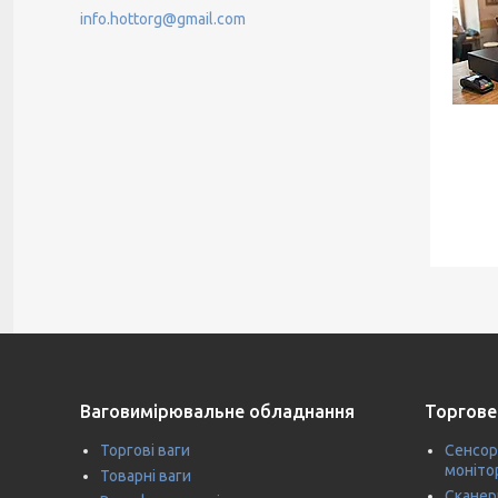
info.hottorg@gmail.com
Ваговимірювальне обладнання
Торгове
Торгові ваги
Сенсор
моніто
Товарні ваги
Сканер