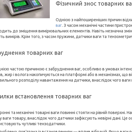
Фізичний знос товарних ва
Однією з найпоширеніших причин відхи
ваг
. З часом механічні частини прист
одить до зміщення вимірювальних елементів. Навіть незначна зміна
сть вимірів. Крім того, з часом пружини, датчики ваги та тензомет
руднення товарних ваг
нією частою причиною є забруднення ваг, особливо в умовах інтенс
ів, жир і волога накопичуються на платформі або в механізмах, що 
вильного розподілу навантаження на датчики, внаслідок чого ваги 
илки встановлення товарних ваг
ронні та механічні товарні ваги повинні стояти на рівній поверхні.
 ваги товару, внаслідок чого датчики зафіксують невірні дані. Це 
истовують чутливі тензодатчики.
проблема, пов'язана із встановленням — вплив вібрацій. Якщо ваги