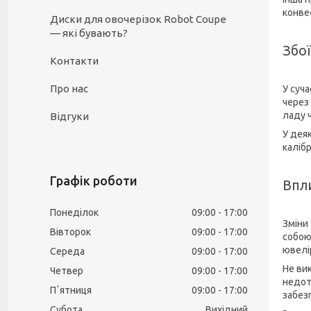
конве
Диски для овочерізок Robot Coupe
— які бувають?
Збо
Контакти
Про нас
У суч
через
ладу 
Відгуки
У дея
каліб
Графік роботи
Впли
Понеділок
09:00
17:00
Зміни
Вівторок
09:00
17:00
собою
ювелі
Середа
09:00
17:00
Не ви
Четвер
09:00
17:00
недот
Пʼятниця
09:00
17:00
забез
Субота
Вихідний