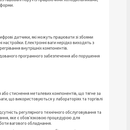
тформи.
ифрові датчики, які можуть працювати зі збоями
і настройки. Електронні ваги нерідко виходять з
регрівання внутрішніх компонентів.
дованого програмного забезпечення або порушення
 або стиснення металевих компонентів, що тягне за
ваги, що використовуються у лабораторіях та торгівлі
дсутність регулярного технічного обслуговування та
вання, яке є обов'язковою процедурою для
оботи вагового обладнання.