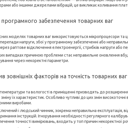
єрами або іншими джерелами вібрацій, це викликає коливання пла
ї програмного забезпечення товарних ваг
асних моделях товарних ваг використовуються мікропроцесори та ц
 перепади напруги, збої у програмному забезпеченні або неправильн
через раптове відключення електроенергії, стрибків напруги або пе
ких випадках причиною проблеми стає неправильне оновлення вбу
рування через некоректні параметри.
в зовнішніх факторів на точність товарних ваг
 температури та вологості в приміщенні призводять до розширення
 зміну їх характеристик. Особливо чутливі до цих змін високоточні 
рними виробами.
ключений і людський чинник, зокрема неправильна експлуатація, ві
римання інструкцій. Ігнорування необхідності регулярного калібру
печення точності вимірювань, входить у топ причин некоректної р