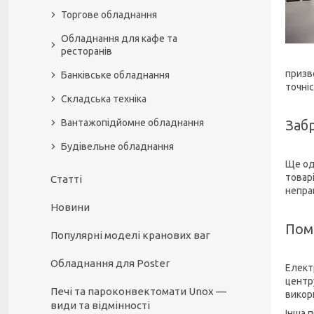
Торгове обладнання
Обладнання для кафе та
ресторанів
призв
Банківське обладнання
точні
Складська техніка
Вантажопідйомне обладнання
Заб
Будівельне обладнання
Ще од
товар
Статті
непра
Новини
Пом
Популярні моделі кранових ваг
Обладнання для Poster
Елект
центру
Печі та пароконвектомати Unox —
викор
види та відмінності
Інша 