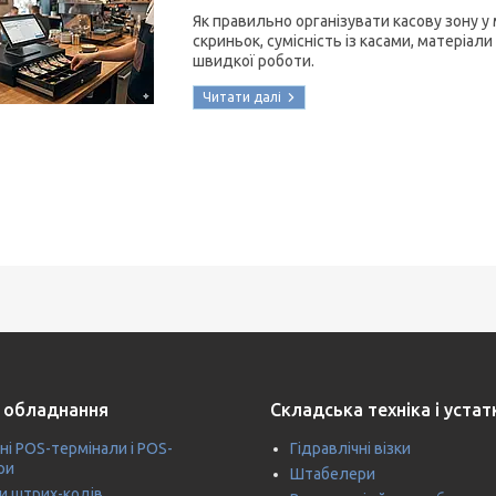
Як правильно організувати касову зону у м
скриньок, сумісність із касами, матеріали
швидкої роботи.
 обладнання
Складська техніка і уста
ні POS-термінали і POS-
Гідравлічні візки
ри
Штабелери
и штрих-кодів