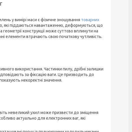
г
лень у вимірі маси є фізичне зношування
товарних
рою, які піддаються навантаженню, деформуються, що
 геометрії конструкції може суттєво вплинути на
ричні елементи втрачають свою початкову чутливість.
ивного використання. Частинки пилу, дрібні залишки
відповідають за фіксацію ваги. Це призводить до
показують некоректні значення.
 Навіть невеликий ухил може призвести до зміщення
особливо актуально для електронних ваг, які
 розташовані поруч із працюючими холодильниками,