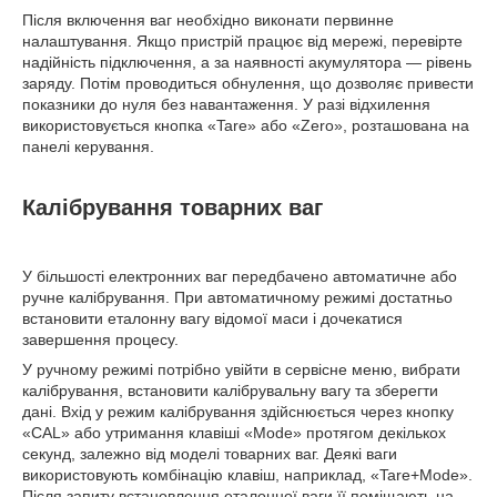
Після включення ваг необхідно виконати первинне
налаштування. Якщо пристрій працює від мережі, перевірте
надійність підключення, а за наявності акумулятора — рівень
заряду. Потім проводиться обнулення, що дозволяє привести
показники до нуля без навантаження. У разі відхилення
використовується кнопка «Tare» або «Zero», розташована на
панелі керування.
Калібрування товарних ваг
У більшості електронних ваг передбачено автоматичне або
ручне калібрування. При автоматичному режимі достатньо
встановити еталонну вагу відомої маси і дочекатися
завершення процесу.
У ручному режимі потрібно увійти в сервісне меню, вибрати
калібрування, встановити калібрувальну вагу та зберегти
дані. Вхід у режим калібрування здійснюється через кнопку
«CAL» або утримання клавіші «Mode» протягом декількох
секунд, залежно від моделі товарних ваг. Деякі ваги
використовують комбінацію клавіш, наприклад, «Tare+Mode».
Після запиту встановлення еталонної ваги її поміщають на