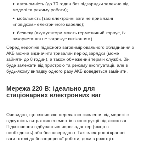
автономність (до 70 годин без підзарядки залежно від
моделі та режиму роботи);
мобільність (такі електронні ваги не прив'язані
«повідком» електричного кабелю);
безпеку (акумулятори мають герметичний корпус, їх
використання не загрожує витіканням).
Серед недоліків підвісного ваговимірювального обладнання з
АКБ можна відзначити тривалий період зарядки (може
зайняти до 8 годин), а також обмежений термін служби. Він
буде залежати від пристрою та режиму експлуатації, але в
будь-якому випадку одного разу АКБ доведеться замінити.
Мережа 220 В: ідеально для
стаціонарних електронних ваг
Очевидно, що ключовою перевагою живлення від мережі є
відсутність витратних елементів в конструкції підвісних ваг.
Підключення відбувається через адаптер (якщо є
необхідність) або безпосередньо. Такі електронні кранові
ваги готові до безперервної роботи, доки в розетці є