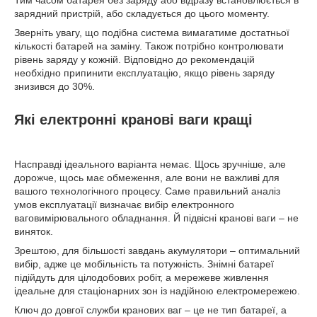
Тим часом батарея без заряду або відразу встановлюється в
зарядний пристрій, або складується до цього моменту.
Зверніть увагу, що подібна система вимагатиме достатньої
кількості батарей на заміну. Також потрібно контролювати
рівень заряду у кожній. Відповідно до рекомендацій
необхідно припинити експлуатацію, якщо рівень заряду
знизився до 30%.
Які електронні кранові ваги кращі
Насправді ідеального варіанта немає. Щось зручніше, але
дорожче, щось має обмеження, але вони не важливі для
вашого технологічного процесу. Саме правильний аналіз
умов експлуатації визначає вибір електронного
ваговимірювального обладнання. Й підвісні кранові ваги – не
виняток.
Зрештою, для більшості завдань акумулятори – оптимальний
вибір, адже це мобільність та потужність. Знімні батареї
підійдуть для цілодобових робіт, а мережеве живлення
ідеальне для стаціонарних зон із надійною електромережею.
Ключ до довгої служби кранових ваг – це не тип батареї, а