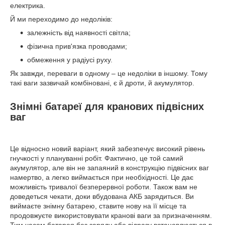
електрика.
Й ми переходимо до недоліків:
залежність від наявності світла;
фізична прив'язка проводами;
обмеження у радіусі руху.
Як завжди, переваги в одному – це недоліки в іншому. Тому
такі ваги зазвичай комбіновані, є й дроти, й акумулятор.
Знімні батареї для кранових підвісних
ваг
Це відносно новий варіант, який забезпечує високий рівень
гнучкості у плануванні робіт. Фактично, це той самий
акумулятор, але він не запаяний в конструкцію підвісних ваг
намертво, а легко виймається при необхідності. Це дає
можливість тривалої безперервної роботи. Також вам не
доведеться чекати, доки вбудована АКБ зарядиться. Ви
виймаєте знімну батарею, ставите нову на її місце та
продовжуєте використовувати кранові ваги за призначенням.