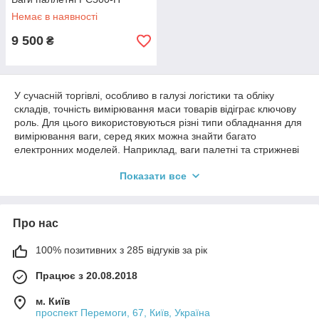
Немає в наявності
9 500
₴
У сучасній торгівлі, особливо в галузі логістики та обліку
складів, точність вимірювання маси товарів відіграє ключову
роль. Для цього використовуються різні типи обладнання для
вимірювання ваги, серед яких можна знайти багато
електронних моделей. Наприклад, ваги палетні та стрижневі
(рейкові). Ці пристрої забезпечують високу точність та
Показати все
надійність при зважуванні різних вантажів. Вони підходять
для піддонів, труб, будівельних матеріалів або харчових
продуктів. Це, перш за все, вантажні ваги для палет, тому
високе навантаження є доречним.
Про нас
У цьому розділі ми зібрали ваги різних типів. Існують
вузькоспеціальні електронні моделі, є універсальні варіанти з
100% позитивних з 285 відгуків за рік
калькулятором.
Працює з 20.08.2018
Електронні ваги з піддоном та
м. Київ
проспект Перемоги, 67, Київ, Україна
калькулятором