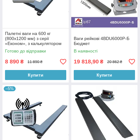
Палетні ваги на 600 кг
(800х1200 мм) з серії
Ваги рейкові 4BDU6000Р-Б
«Економ», з калькулятором
Бюджет
Готово до відправки
В наявності
8 890
19 818,90
₴
₴
11 890 ₴
20 862 ₴
Купити
Купити
–5%