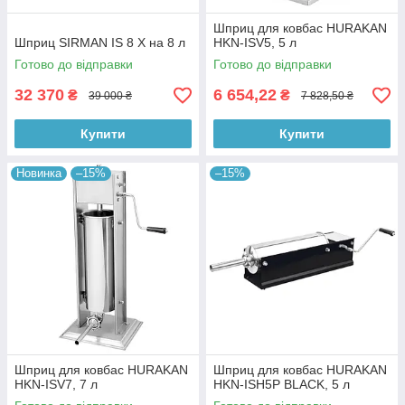
Шприц для ковбас HURAKAN
Шприц SIRMAN IS 8 X на 8 л
HKN-ISV5, 5 л
Готово до відправки
Готово до відправки
32 370
6 654,22
₴
₴
39 000 ₴
7 828,50 ₴
Купити
Купити
Новинка
–15%
–15%
Шприц для ковбас HURAKAN
Шприц для ковбас HURAKAN
HKN-ISV7, 7 л
HKN-ISH5P BLACK, 5 л