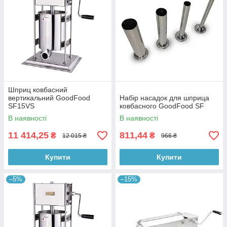
Шприц ковбасний
вертикальний GoodFood
Набір насадок для шприца
SF15VS
ковбасного GoodFood SF
В наявності
В наявності
11 414,25
811,44
₴
₴
12 015 ₴
966 ₴
Купити
Купити
–5%
–15%