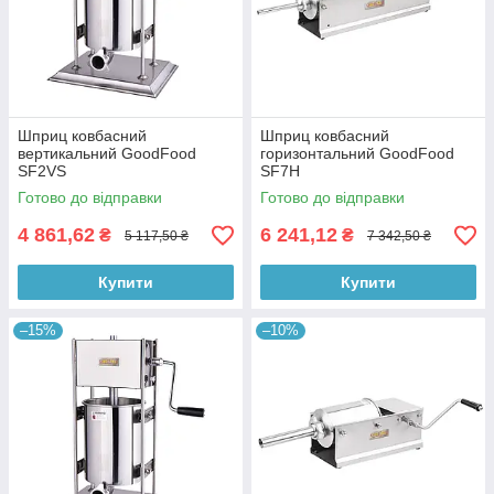
Шприц ковбасний
Шприц ковбасний
вертикальний GoodFood
горизонтальний GoodFood
SF2VS
SF7H
Готово до відправки
Готово до відправки
4 861,62
6 241,12
₴
₴
5 117,50 ₴
7 342,50 ₴
Купити
Купити
–15%
–10%