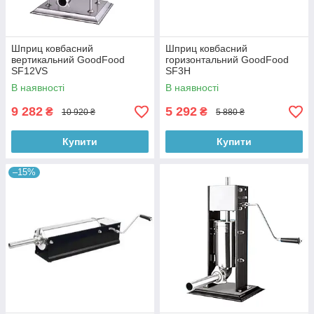
Шприц ковбасний
Шприц ковбасний
вертикальний GoodFood
горизонтальний GoodFood
SF12VS
SF3H
В наявності
В наявності
9 282
5 292
₴
₴
10 920 ₴
5 880 ₴
Купити
Купити
–15%