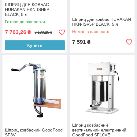
ШПРИЦ ДЛЯ КОВБАС
HURAKAN HKN-ISH5P
BLACK, 5 л
Шприц для ковбас HURAKAN
Готово до відправки
HKN-ISV5P BLACK, 5 л
7 763,26
Немає в наявності
₴
9 133,25 ₴
7 591
₴
Купити
Шприц ковбасний
Шприц ковбасний GoodFood
вертикальний електричний
SF3V
GoodFood SF10VE