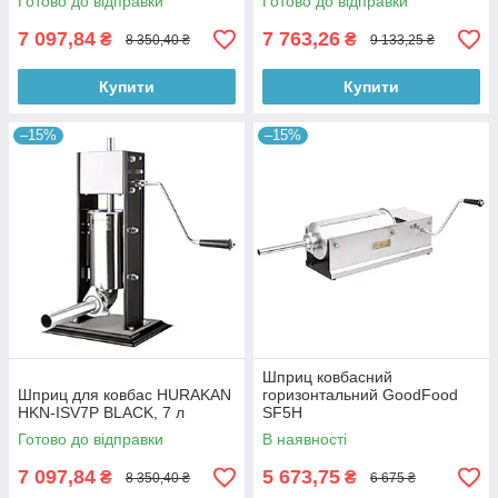
Готово до відправки
Готово до відправки
7 097,84
7 763,26
₴
₴
8 350,40 ₴
9 133,25 ₴
Купити
Купити
–15%
–15%
Шприц ковбасний
Шприц для ковбас HURAKAN
горизонтальний GoodFood
HKN-ISV7P BLACK, 7 л
SF5H
Готово до відправки
В наявності
7 097,84
5 673,75
₴
₴
8 350,40 ₴
6 675 ₴