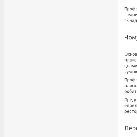
Профе
заміш
як на
Чом
Основ
плане
цьому
суміш
Профе
плоск
робит
Предс
інгред
ресто
Пер