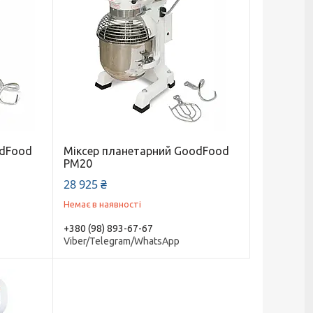
odFood
Міксер планетарний GoodFood
PM20
28 925 ₴
Немає в наявності
+380 (98) 893-67-67
Viber/Telegram/WhatsApp