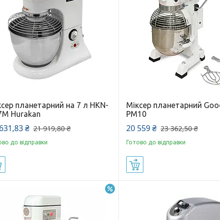
сер планетарний на 7 л HKN-
Міксер планетарний Go
7M Hurakan
PM10
631,83 ₴
20 559 ₴
21 919,80 ₴
23 362,50 ₴
ово до відправки
Готово до відправки
Купити
Купити
–10%