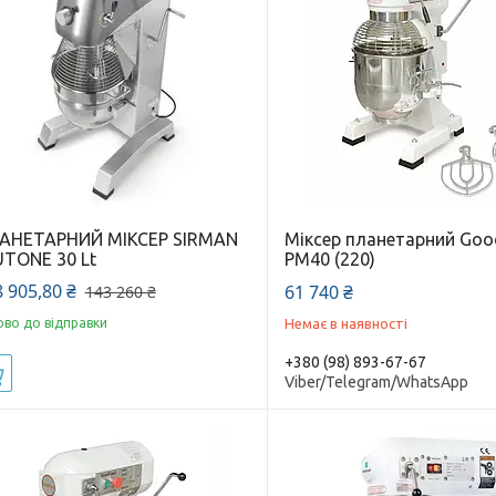
АНЕТАРНИЙ МІКСЕР SIRMAN
Міксер планетарний Go
UTONE 30 Lt
PM40 (220)
 905,80 ₴
61 740 ₴
143 260 ₴
ово до відправки
Немає в наявності
+380 (98) 893-67-67
Купити
Viber/Telegram/WhatsApp