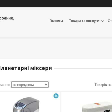
оранне,
Головна
Товари та послуги
Ст
ланетарні міксери
–17%