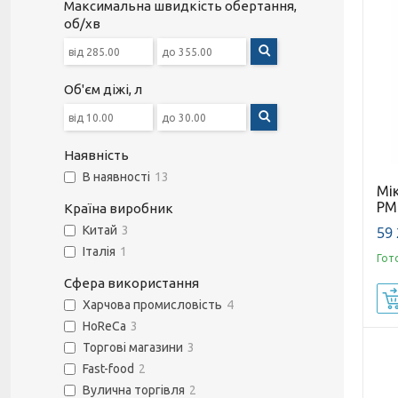
Максимальна швидкість обертання,
об/хв
Об'єм діжі, л
Наявність
В наявності
13
Мі
PM
Країна виробник
59 
Китай
3
Італія
1
Гот
Сфера використання
Харчова промисловість
4
HoReCa
3
Торгові магазини
3
Fast-food
2
Вулична торгівля
2