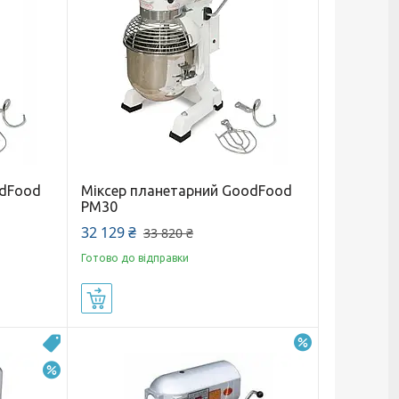
odFood
Міксер планетарний GoodFood
PM30
32 129 ₴
33 820 ₴
Готово до відправки
Купити
–15%
Безкоштовна доставка
–17%