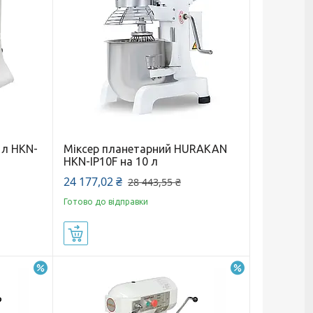
 л HKN-
Міксер планетарний HURAKAN
HKN-IP10F на 10 л
24 177,02 ₴
28 443,55 ₴
Готово до відправки
Купити
–12%
–5%