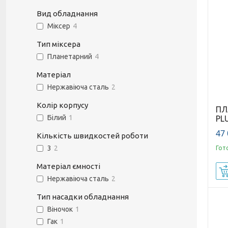
Вид обладнання
Міксер
4
Тип міксера
Планетарний
4
Матеріал
Нержавіюча сталь
2
Колір корпусу
ПЛ
Білий
1
PL
47 
Кількість швидкостей роботи
3
2
Гот
Матеріал ємності
Нержавіюча сталь
2
Тип насадки обладнання
Віночок
1
Гак
1