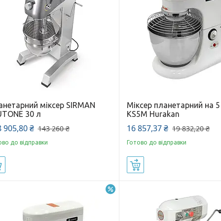
анетарний міксер SIRMAN
Міксер планетарний на 5
UTONE 30 л
KS5M Hurakan
 905,80 ₴
16 857,37 ₴
143 260 ₴
19 832,20 ₴
ово до відправки
Готово до відправки
Купити
Купити
–15%