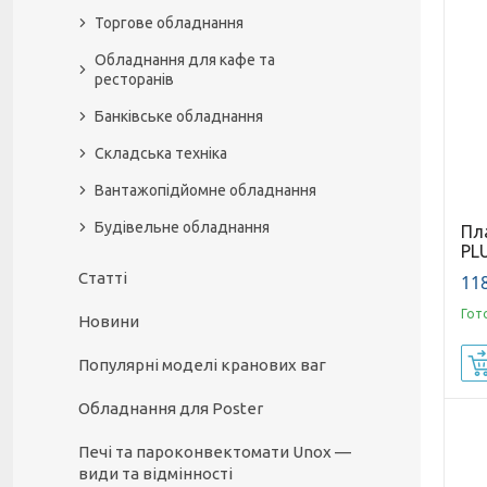
Торгове обладнання
Обладнання для кафе та
ресторанів
Банківське обладнання
Складська техніка
Вантажопідйомне обладнання
Будівельне обладнання
Пл
PL
Статті
118
Гот
Новини
Популярні моделі кранових ваг
Обладнання для Poster
Печі та пароконвектомати Unox —
види та відмінності