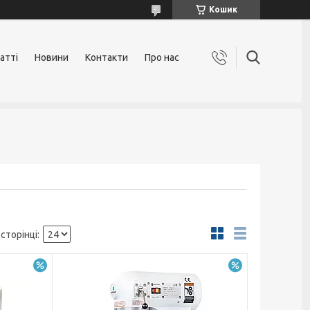
Кошик
атті
Новини
Контакти
Про нас
–15%
–15%