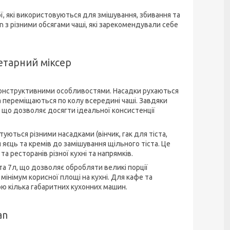
ї, які використовуються для змішування, збивання та
n з різними обсягами чаші, які зарекомендували себе
етарний міксер
 конструктивними особливостями. Насадки рухаються
 переміщаються по колу всередині чаші. Завдяки
, що дозволяє досягти ідеальної консистенції
уються різними насадками (вінчик, гак для тіста,
 яєць та кремів до замішування щільного тіста. Це
 ресторанів різної кухні та напрямків.
а 7л, що дозволяє обробляти великі порції
 мінімум корисної площі на кухні. Для кафе та
ю кілька габаритних кухонних машин.
an