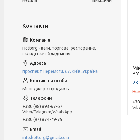
Неділя
Вихідний
Hottorg - ваги, торгове, ресторанне,
складське обладнання
Мі
проспект Перемоги, 67, Київ, Україна
PM
23 
Менеджер з продажів
Нем
+38
+380 (98) 893-67-67
Vib
Viber/Telegram/WhatsApp
+380 (97) 874-79-79
info.hottorg@gmail.com