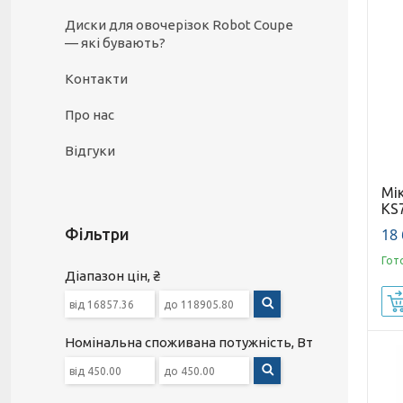
Диски для овочерізок Robot Coupe
— які бувають?
Контакти
Про нас
Відгуки
Мік
KS
18 
Фільтри
Гот
Діапазон цін, ₴
Номінальна споживана потужність, Вт