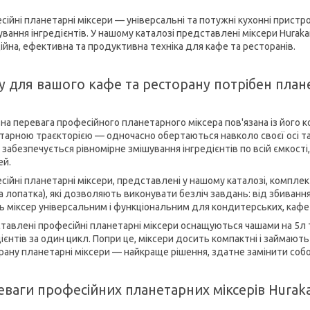
сійні планетарні міксери — універсальні та потужні кухонні пристро
ування інгредієнтів. У нашому каталозі представлені міксери Huraka
дійна, ефективна та продуктивна техніка для кафе та ресторанів.
у для вашого кафе та ресторану потрібен план
на перевага професійного планетарного міксера пов'язана із його
тарною траєкторією — одночасно обертаються навколо своєї осі та
 забезпечується рівномірне змішування інгредієнтів по всій ємкості
ей.
сійні планетарні міксери, представлені у нашому каталозі, комплект
а лопатка), які дозволяють виконувати безліч завдань: від збивання
ь міксер універсальним і функціональним для кондитерських, кафе та
тавлені професійні планетарні міксери оснащуються чашами на 5л т
ієнтів за один цикл. Попри це, міксери досить компактні і займають
рану планетарні міксери — найкраще рішення, здатне замінити собо
еваги професійних планетарних міксерів Hurak