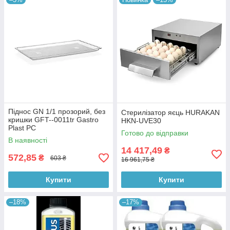
Піднос GN 1/1 прозорий, без
Стерилізатор яєць HURAKAN
кришки GFT--0011tr Gastro
HKN-UVE30
Plast PC
Готово до відправки
В наявності
14 417,49
₴
572,85
₴
603 ₴
16 961,75 ₴
Купити
Купити
–18%
–17%