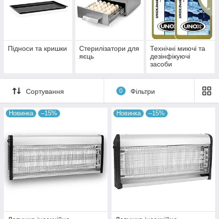
Підноси та кришки
Стерилізатори для
Технічні миючі та
яєць
дезінфікуючі
засоби
Сортування
0
Фільтри
Новинка
–15%
Новинка
–15%