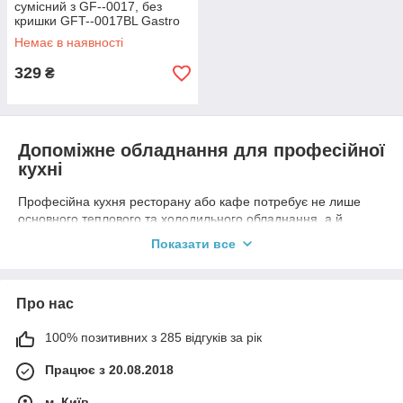
сумісний з GF--0017, без
кришки GFT--0017BL Gastro
Plast PC
Немає в наявності
329
₴
Допоміжне обладнання для професійної
кухні
Професійна кухня ресторану або кафе потребує не лише
основного теплового та холодильного обладнання, а й
допоміжних рішень, які забезпечують дотримання санітарних
Показати все
норм, безпеку персоналу та безперебійну роботу всіх
процесів. Саме допоміжне обладнання дозволяє
підтримувати порядок, оптимізувати робочі зони та підвищити
Про нас
ефективність роботи кухні.
У цій категорії представлено допоміжне обладнання,
100% позитивних з 285 відгуків за рік
призначене для використання на професійних кухнях
ресторанів, кафе, їдалень, закладів швидкого харчування та
Працює з 20.08.2018
інших підприємств громадського харчування.
м. Київ