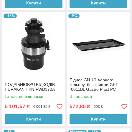
Купити
Купити
–15%
–5%
Піднос GN 1/1 чорного
ПОДРІБНЮВАЧ ВІДХОДІВ
кольору, без кришки GFT-
HURAKAN HKN-FWD370A
-0011BL Gastro Plast PC
Чорний
Готово до відправки
В наявності
5 101,57
572,85
₴
₴
6 001,85 ₴
603 ₴
Купити
Купити
–5%
Новинка
–15%