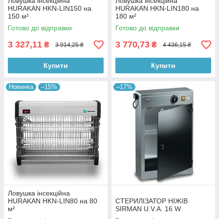
Ловушка інсекційна
Ловушка інсекційна
HURAKAN HKN-LIN150 на
HURAKAN HKN-LIN180 на
150 м²
180 м²
Готово до відправки
Готово до відправки
3 327,11
3 770,73
₴
₴
3 914,25 ₴
4 436,15 ₴
Купити
Купити
Новинка
–15%
–17%
Ловушка інсекційна
HURAKAN HKN-LIN80 на 80
СТЕРИЛІЗАТОР НІЖІВ
м²
SIRMAN U.V.A. 16 W