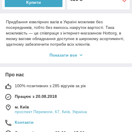
Купити
Придбання ювелірних вагів в Україні можливе без
посередників, тобто без якихось накруток вартості. Така
можливість — це співпраця з інтернет-магазином Hottorg, в
якому вагове обладнання доступне в широкому асортименті,
здатному забезпечити потреби всіх клієнтів.
Ювелірні ваги — це ваговимірювальні прилади високої
Показати все
точності, а тому здатні забезпечувати правильність вимірів.
Ми співпрацюємо з відомими виробниками таких терезів, а
тому пропонуємо своїм покупцям тільки перевірене
Про нас
обладнання. Інтернет-магазин знаходиться в постійному
пошуку, розширюючи асортимент.
100% позитивних з 285 відгуків за рік
Працює з 20.08.2018
Покупцям пропонується лише
перевірене обладнання
м. Київ
проспект Перемоги, 67, Київ, Україна
Контакти
Весь асортимент ювелірних ваг, що надається покупцям,
перевірений на предмет відповідності стандартам якості та