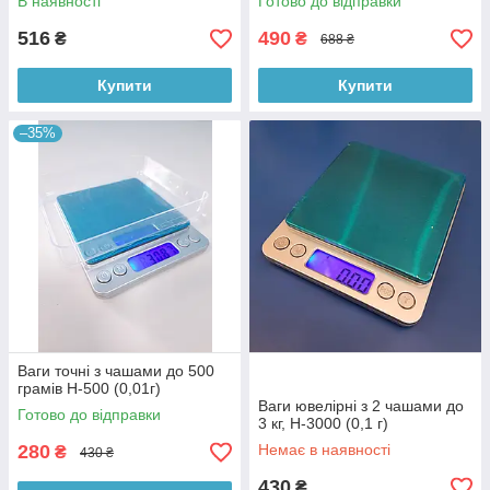
В наявності
Готово до відправки
516
490
₴
₴
688 ₴
Купити
Купити
–35%
Ваги точні з чашами до 500
грамів Н-500 (0,01г)
Ваги ювелірні з 2 чашами до
Готово до відправки
3 кг, Н-3000 (0,1 г)
280
Немає в наявності
₴
430 ₴
430
₴