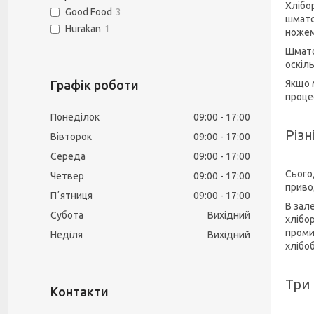
Хлібо
Good Food
3
шмато
Hurakan
1
ножем
Шмато
оскіл
Графік роботи
Якщо 
проце
Понеділок
09:00
17:00
Різн
Вівторок
09:00
17:00
Середа
09:00
17:00
Сього
Четвер
09:00
17:00
приво
Пʼятниця
09:00
17:00
В зал
Субота
Вихідний
хлібо
проми
Неділя
Вихідний
хлібо
Три 