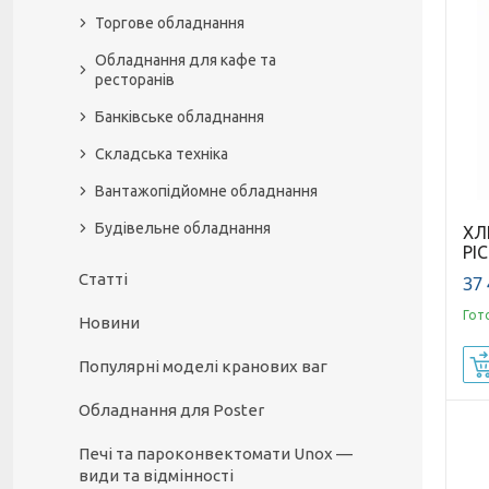
Торгове обладнання
Обладнання для кафе та
ресторанів
Банківське обладнання
Складська техніка
Вантажопідйомне обладнання
Будівельне обладнання
ХЛ
PI
Статті
37 
Гот
Новини
Популярні моделі кранових ваг
Обладнання для Poster
Печі та пароконвектомати Unox —
види та відмінності