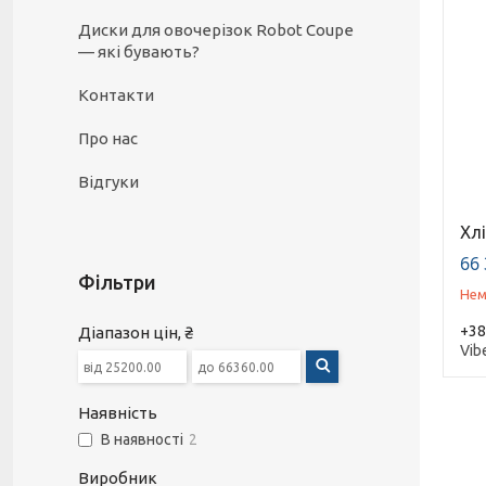
Диски для овочерізок Robot Coupe
— які бувають?
Контакти
Про нас
Відгуки
Хл
66 
Фільтри
Нем
+38
Діапазон цін, ₴
Vib
Наявність
В наявності
2
Виробник