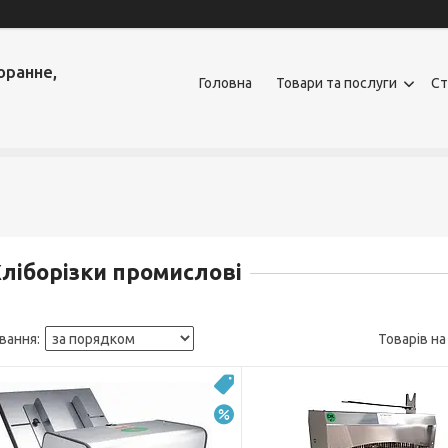
оранне,
Головна
Товари та послуги
Ст
ліборізки промислові
Топ
–15%