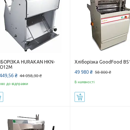
ІБОРІЗКА HURAKAN HKN-
Хліборізка GoodFood BS
CO12M
49 980 ₴
58 800 ₴
449,56 ₴
44 058,30 ₴
В наявності
ово до відправки
Купити
Купити