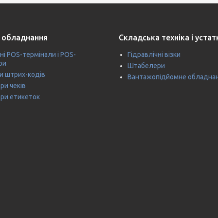
 обладнання
Складська техніка і уста
ні POS-термінали і POS-
Гідравлічні візки
ри
Штабелери
и штрих-кодів
Вантажопідйомне обладна
ри чеків
ри етикеток