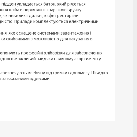
 піддон укладається батон, який ріжеться
ня хліба в порівнянні з нарізкою вручну
як невеликі їдальні, кафе і ресторани.
ладністю. Прилади комплектуються електричними
ня, яке оснащене системами завантаження і
ізки скибочками з можливістю для пакування в
пропонують професійні хліборізки для забезпечення
обхідного можливий завдяки наявному асортименту
і забезпечують всебічну підтримку і допомогу. Швидко
 за вказаними адресами.