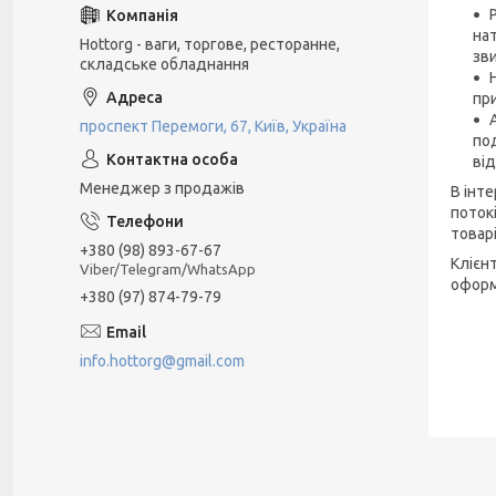
нат
Hottorg - ваги, торгове, ресторанне,
зви
складське обладнання
пр
проспект Перемоги, 67, Київ, Україна
по
від
Менеджер з продажів
В інт
поток
товар
+380 (98) 893-67-67
Клієн
Viber/Telegram/WhatsApp
оформ
+380 (97) 874-79-79
info.hottorg@gmail.com