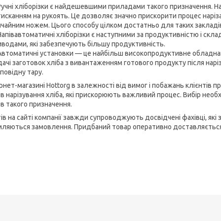
Ручні хліборізки є найдешевшими приладами такого призначення. На
исканням на рукоять. Це дозволяє значно прискорити процес нарізан
чайним ножем. Цього способу цілком достатньо для таких закладів, 
Напівавтоматичні хліборізки є наступними за продуктивністю і ск
иводами, які забезпечують більшу продуктивність.
Автоматичні установки — це найбільш високопродуктивне обладнан
дачі заготовок хліба з вивантаженням готового продукту після нар
повідну тару.
ернет-магазині Hottorg в залежності від вимог і побажань клієнтів 
ів нарізування хліба, які прискорюють важливий процес. Вибір не
ів такого призначення.
тів на сайті компанії завжди супроводжують досвідчені фахівці, як
ляються замовлення. Придбаний товар оперативно доставляється