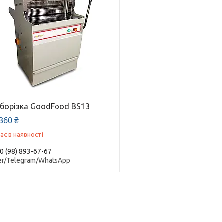
іборізка GoodFood BS13
360 ₴
ає в наявності
0 (98) 893-67-67
er/Telegram/WhatsApp