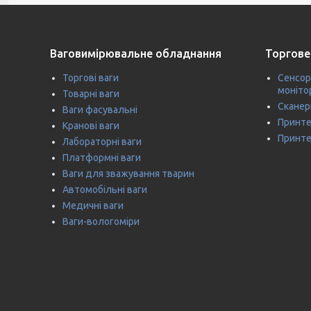
Ваговимірювальне обладнання
Торгове
Торгові ваги
Сенсор
моніто
Товарні ваги
Сканер
Ваги фасувальні
Принте
Кранові ваги
Принте
Лабораторні ваги
Платформні ваги
Ваги для зважування тварин
Автомобільні ваги
Медичні ваги
Ваги-вологоміри