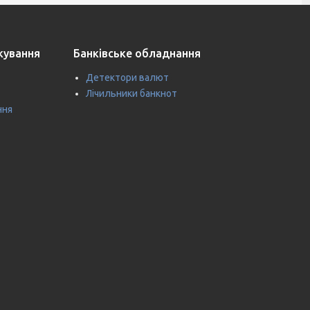
ткування
Банківське обладнання
Детектори валют
Лічильники банкнот
ння