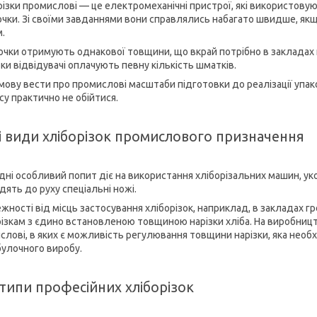
різки промислові — це електромеханічні пристрої, які використовую
чки. Зі своїми завданнями вони справлялись набагато швидше, якщ
.
чки отримують однакової товщини, що вкрай потрібно в закладах г
ьки відвідувачі оплачують певну кількість шматків.
мову вести про промислові масштаби підготовки до реалізації упако
су практично не обійтися.
і види хліборізок промислового призначення
дні особливий попит діє на використання хліборізальних машин, у
дять до руху спеціальні ножі.
ежності від місць застосування хліборізок, наприклад, в закладах 
різкам з єдино встановленою товщиною нарізки хліба. На виробницт
слові, в яких є можливість регулювання товщини нарізки, яка необ
булочного виробу.
типи професійних хліборізок