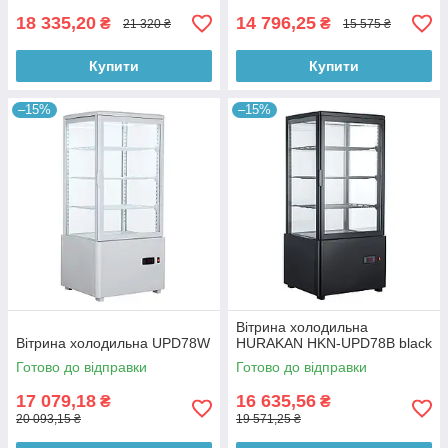
18 335,20
14 796,25
₴
₴
21 320 ₴
15 575 ₴
Купити
Купити
–15%
–15%
Вітрина холодильна
Вітрина холодильна UPD78W
HURAKAN HKN-UPD78B black
Готово до відправки
Готово до відправки
17 079,18
16 635,56
₴
₴
20 093,15 ₴
19 571,25 ₴