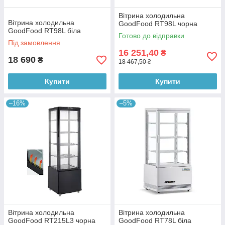
Вітрина холодильна
Вітрина холодильна
GoodFood RT98L чорна
GoodFood RT98L біла
Готово до відправки
Під замовлення
16 251,40
₴
18 690
₴
18 467,50 ₴
Купити
Купити
–16%
–5%
Вітрина холодильна
Вітрина холодильна
GoodFood RT215L3 чорна
GoodFood RT78L біла