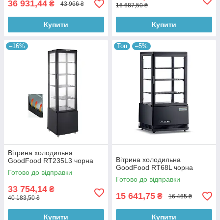
36 931,44
₴
43 966 ₴
16 687,50 ₴
Купити
Купити
–16%
Топ
–5%
Вітрина холодильна
Вітрина холодильна
GoodFood RT235L3 чорна
GoodFood RT68L чорна
Готово до відправки
Готово до відправки
33 754,14
₴
15 641,75
₴
16 465 ₴
40 183,50 ₴
Купити
Купити