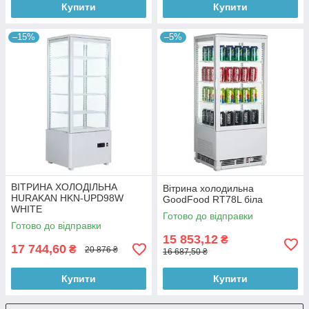
Купити
Купити
–15%
–5%
ВІТРИНА ХОЛОДІЛЬНА
Вітрина холодильна
HURAKAN HKN-UPD98W
GoodFood RT78L біла
WHITE
Готово до відправки
Готово до відправки
15 853,12
₴
17 744,60
₴
20 876 ₴
16 687,50 ₴
Купити
Купити