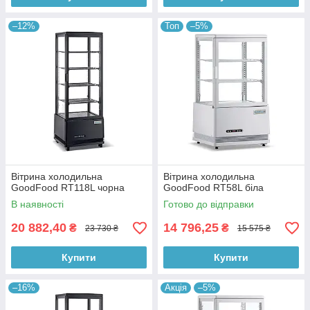
–12%
Топ
–5%
Вітрина холодильна
Вітрина холодильна
GoodFood RT118L чорна
GoodFood RT58L біла
В наявності
Готово до відправки
20 882,40
14 796,25
₴
₴
23 730 ₴
15 575 ₴
Купити
Купити
–16%
Акція
–5%