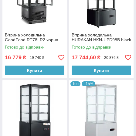
Вітрина холодильна
Вітрина холодильна
GoodFood RT78LR2 чорна
HURAKAN HKN-UPD98B black
Готово до відправки
Готово до відправки
16 779
17 744,60
₴
₴
19 740 ₴
20 876 ₴
Купити
Купити
Топ
–15%