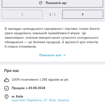
Показати ще
1
/ 2
В закладах громадського харчування і торгових точках багато
уваги приділяють зовнішній привабливості вітрин. Це
закономірно, оскільки використання сучасного холодильного
обладнання — це безпека продукції, й зручності для клієнтів,
й повага споживачів.
Вертикальні настільні холодильні вітрини забезпечують
Показати все
свіжість та товарний вигляд продуктів харчування.
Використовується такий підвид гастрономічного обладнання
зазвичай у торгових залах.
Про нас
Він дозволяє зберігати товари, які швидко псуються, так, як
цього вимагають всіх норми і стандарти. Холодильні
100% позитивних з 285 відгуків за рік
гастрономічні вітрини демонструють товари в найкращому
вигляді, а також служать прикрасою інтер'єру.
Працює з 20.08.2018
м. Київ
Основні критерії, за якими вибирають
проспект Перемоги, 67, Київ, Україна
холодильні вітрини