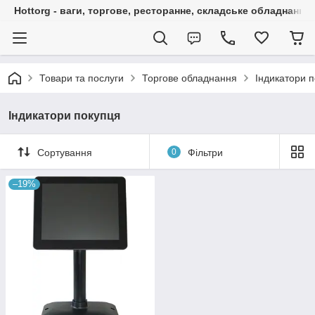
Hottorg - ваги, торгове, ресторанне, складське обладнання
Товари та послуги
Торгове обладнання
Індикатори 
Індикатори покупця
Сортування
0
Фільтри
–19%