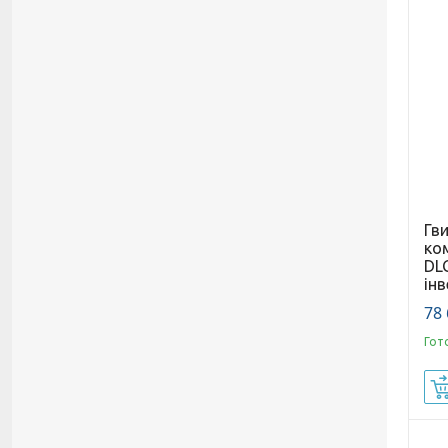
Гв
ко
DL
інв
78 
Гот