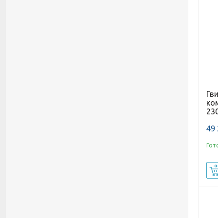
Гв
ко
23
49 
Гот