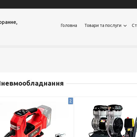
оранне,
Головна
Товари та послуги
Ст
Пневмообладнання
2