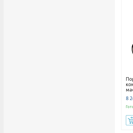
По
ко
ма
8 2
Гот