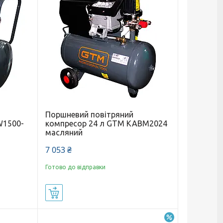
Поршневий повітряний
W1500-
компресор 24 л GTM KABM2024
масляний
7 053 ₴
Готово до відправки
Купити
–12%