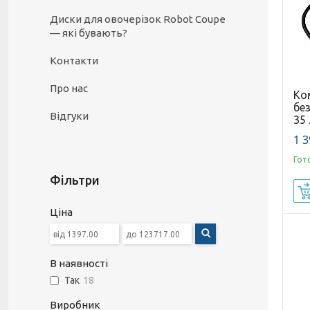
Диски для овочерізок Robot Coupe
— які бувають?
Контакти
Про нас
Ко
бе
Відгуки
35 
1 3
Гот
Фільтри
Ціна
В наявності
Так
18
Виробник