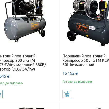
интовий повітряний
Поршневий повітряний
мпресор 200 л GTM
компресор 50 л GTM KC
G7.5V/inv масляний 380В/
50L безмасляний
ертор (DLG7.5V/inv)
15 192 ₴
645 ₴
Готово до відправки
ово до відправки
Купити
Купити