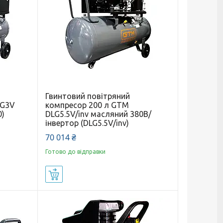
Гвинтовий повітряний
LG3V
компресор 200 л GTM
0)
DLG5.5V/inv масляний 380В/
інвертор (DLG5.5V/inv)
70 014 ₴
Готово до відправки
Купити