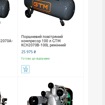
Поршневий повітряний
H2070A-
компресор 100 л GTM
KCH2070B-100L ремінний
25 975 ₴
Готово до відправки
Купити