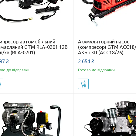
мпресор автомобільний
Акумуляторний насос
змасляний GTM RLA-0201 12В
(компресор) GTM AСC18/
л/хв (RLA-0201)
АКБ і ЗП (AСC18/26)
97 ₴
2 654 ₴
ово до відправки
Готово до відправки
Купити
Купити