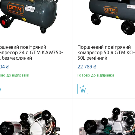
ршневий повітряний
Поршневий повітряний
мпресор 24 л GTM KAW750-
компресор 50 л GTM KC
L безмасляний
50L ремінний
04 ₴
22 789 ₴
ово до відправки
Готово до відправки
Купити
Купити