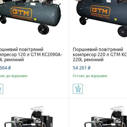
ршневий повітряний
Поршневий повітряний
мпресор 120 л GTM KC2090A-
компресор 220 л GTM KC
0L ремінний
220L ремінний
664 ₴
54 261 ₴
ово до відправки
Готово до відправки
Купити
Купити