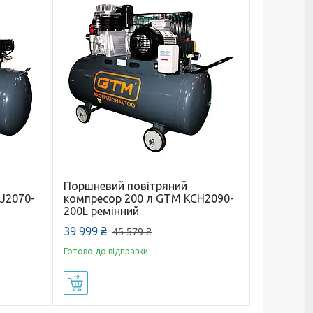
Поршневий повітряний
J2070-
компресор 200 л GTM KCH2090-
200L ремінний
39 999 ₴
45 579 ₴
Готово до відправки
Купити