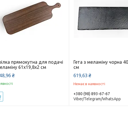
рілка прямокутна для подачі
Гета з меламіну чорна 4
еламіну 61х19,8х2 см
см
48,96 ₴
619,63 ₴
аявності
Немає в наявності
+380 (98) 893-67-67
Купити
Viber/Telegram/WhatsApp