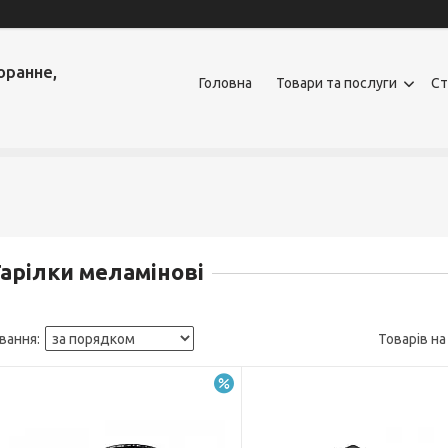
оранне,
Головна
Товари та послуги
Ст
арілки меламінові
–5%