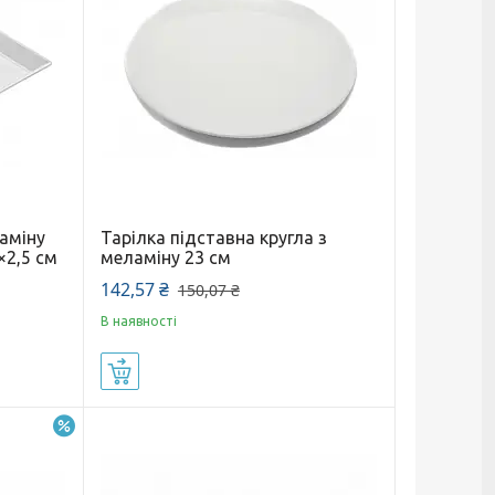
аміну
Тарілка підставна кругла з
×2,5 см
меламіну 23 см
142,57 ₴
150,07 ₴
В наявності
Купити
–5%