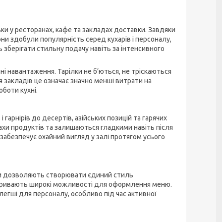
ки у ресторанах, кафе та закладах доставки. Завдяки
они здобули популярність серед кухарів і персоналу,
 зберігати стильну подачу навіть за інтенсивного
і навантаження. Тарілки не б’ються, не тріскаються
я закладів це означає значно менші витрати на
боти кухні.
 гарнірів до десертів, азійських позицій та гарячих
пахи продуктів та залишаються гладкими навіть після
забезпечує охайний вигляд у залі протягом усього
лки дозволяють створювати єдиний стиль
 відкривають широкі можливості для оформлення меню.
 легші для персоналу, особливо під час активної