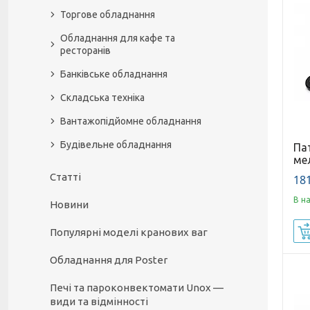
Торгове обладнання
Обладнання для кафе та
ресторанів
Банківське обладнання
Складська техніка
Вантажопідйомне обладнання
Будівельне обладнання
Па
ме
Статті
181
В н
Новини
Популярні моделі кранових ваг
Обладнання для Poster
Печі та пароконвектомати Unox —
види та відмінності