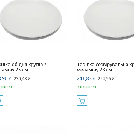
ілка обідня кругла з
Тарілка сервірувальна кр
ламіну 25 см
меламіну 28 см
,96 ₴
241,83 ₴
230,48 ₴
254,56 ₴
аявності
В наявності
Купити
Купити