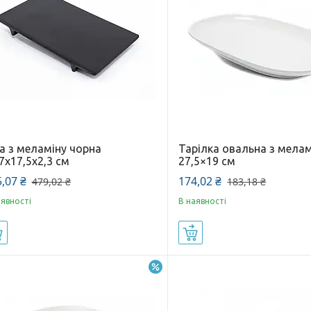
а з меламіну чорна
Тарілка овальна з мелам
7х17,5х2,3 см
27,5×19 см
,07 ₴
174,02 ₴
479,02 ₴
183,18 ₴
аявності
В наявності
Купити
Купити
–5%