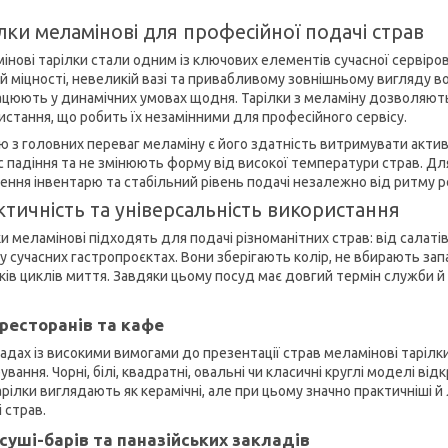
лки меламінові для професійної подачі страв
інові тарілки стали одним із ключових елементів сучасної сервіров
ій міцності, невеликій вазі та привабливому зовнішньому вигляду в
рацюють у динамічних умовах щодня. Тарілки з меламіну дозволяють
истання, що робить їх незамінними для професійного сервісу.
ю з головних переваг меламіну є його здатність витримувати активн
ас падіння та не змінюють форму від високої температури страв. Дл
ення інвентарю та стабільний рівень подачі незалежно від ритму ро
тичність та універсальність використання
и меламінові підходять для подачі різноманітних страв: від салатів і
 у сучасних гастропроєктах. Вони зберігають колір, не вбирають за
ків циклів миття. Завдяки цьому посуд має довгий термін служби й 
ресторанів та кафе
ладах із високими вимогами до презентації страв меламінові тарі
рування. Чорні, білі, квадратні, овальні чи класичні круглі моделі
арілки виглядають як керамічні, але при цьому значно практичніші й
 страв.
суші-барів та паназійських закладів