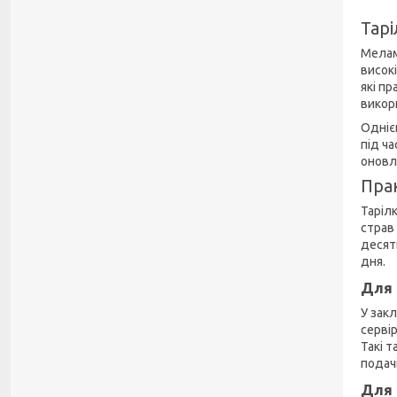
Тарі
Мелам
висок
які п
викор
Одніє
під ч
оновл
Прак
Тарілк
страв
десят
дня.
Для 
У зак
серві
Такі т
подачі
Для 