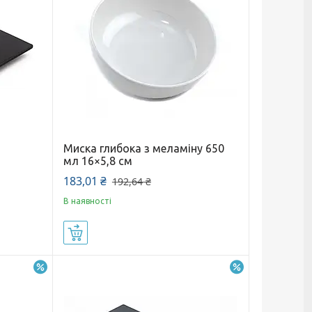
Миска глибока з меламіну 650
мл 16×5,8 см
183,01 ₴
192,64 ₴
В наявності
Купити
–5%
–5%