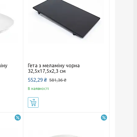
іну
Гета з меламіну чорна
32,5х17,5х2,3 см
552,29 ₴
581,36 ₴
В наявності
Купити
–5%
–5%