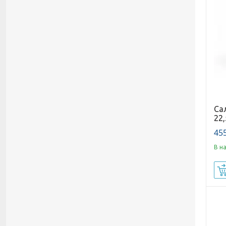
Са
22,
455
В н