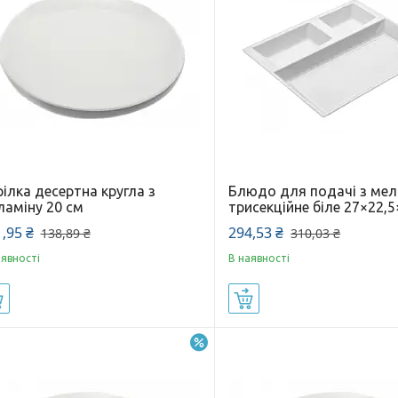
ілка десертна кругла з
Блюдо для подачі з мел
ламіну 20 см
трисекційне біле 27×22,5
,95 ₴
294,53 ₴
138,89 ₴
310,03 ₴
аявності
В наявності
Купити
Купити
–5%