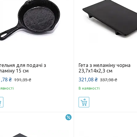
тельня для подачі з
Гета з меламіну чорна
ламіну 15 см
23,7х14х2,3 см
,78 ₴
321,08 ₴
191,35 ₴
337,98 ₴
аявності
В наявності
Купити
Купити
–5%