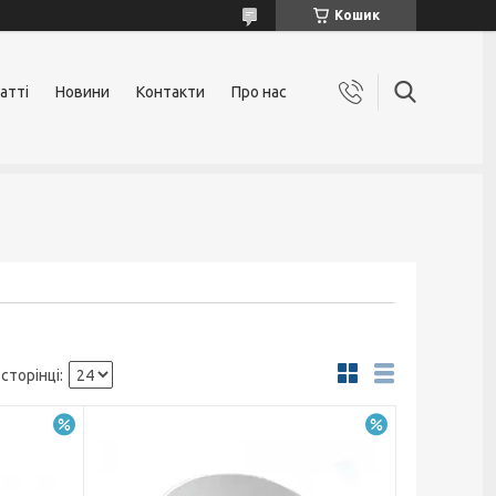
Кошик
атті
Новини
Контакти
Про нас
–5%
–5%