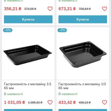
В наявності
В наявності
356,21
673,21
₴
₴
374,96 ₴
708,64 ₴
Купити
Купити
–5%
–5%
Гастроємність з меламіну 1/1
Гастроємність з меламіну 1/2
65 мм
65 мм
В наявності
В наявності
1 031,05
433,42
₴
₴
1 085,32 ₴
456,23 ₴