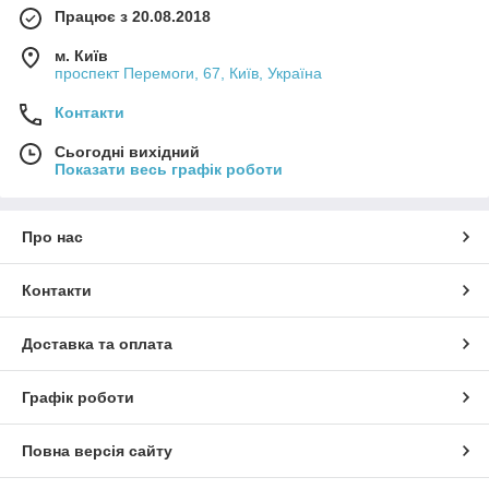
закладів з активною роботою залу.
Працює з 20.08.2018
Різні розміри та форми дозволяють вибудовувати логічну
м. Київ
структуру викладки, поєднувати ємності між собою та швидко
проспект Перемоги, 67, Київ, Україна
змінювати наповнення без порушення загальної композиції.
Це інвентар для закладів, де важлива не лише робота кухні, а
Контакти
й те, як страви виглядають для гостя.
Сьогодні вихідний
Показати весь графік роботи
Про нас
Контакти
Доставка та оплата
Графік роботи
Повна версія сайту