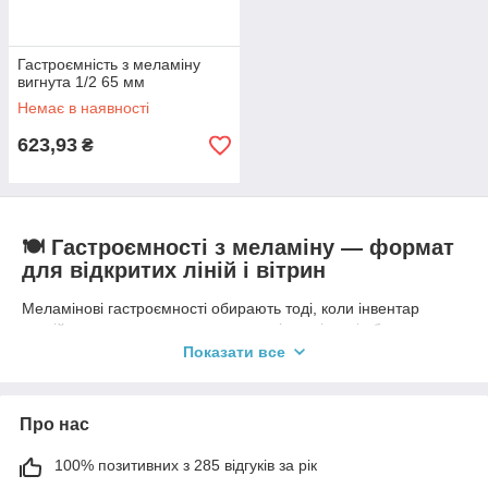
Гастроємність з меламіну
вигнута 1/2 65 мм
Немає в наявності
623,93
₴
🍽️ Гастроємності з меламіну — формат
для відкритих ліній і вітрин
Меламінові гастроємності обирають тоді, коли інвентар
постійно знаходиться на виду: у залі, на вітрині або на
шведському столі. Вони дозволяють оформити викладку
Показати все
охайно та зберігати єдиний стиль подачі навіть при частій
зміні страв протягом дня.
🥗
Гастроємності з меламіну
добре підходять для холодних
Про нас
позицій — салатів, закусок, гарнірів, десертів і готових страв.
Матеріал виглядає акуратно, не перевантажує вітрину та
100% позитивних з 285 відгуків за рік
залишається стабільним у щоденному обігу, що важливо для