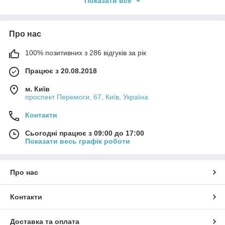
Показати все
У каталозі
Hottorg
представлені пляшки різного обʼєму,
конструкції та типу носика, включно з гейзерами, для
створення коктейлів, фрешів та авторських напоїв.
Про нас
Де використовуються пляшки:
під час приготування коктейлів у барі;
100% позитивних з 286 відгуків за рік
у зоні швидкого обслуговування;
Працює з 20.08.2018
в ресторанах та кафе;
м. Київ
на заходах і вечірках.
проспект Перемоги, 67, Київ, Україна
Переваги використання:
Контакти
точне дозування інгредієнтів;
зручне зберігання та подача преміксів;
Сьогодні працює з 09:00 до 17:00
Показати весь графік роботи
гігієнічність і легкість очищення;
ергономічний дизайн для щоденної роботи бармена.
Про нас
Обираючи пляшки для міксів, преміксів і з гейзером
в
Hottorg
, ви отримуєте надійний професійний інструмент,
який підвищує оперативність роботи та якість обслуговування
Контакти
гостей з доставкою по всій Україні.
Доставка та оплата