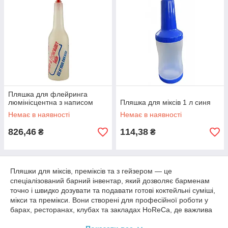
Пляшка для флейринга
люмінісцентна з написом
Пляшка для міксів 1 л синя
Немає в наявності
Немає в наявності
826,46
114,38
₴
₴
Пляшки для міксів, преміксів та з гейзером — це
спеціалізований барний інвентар, який дозволяє барменам
точно і швидко дозувати та подавати готові коктейльні суміші,
мікси та премікси. Вони створені для професійної роботи у
барах, ресторанах, клубах та закладах HoReCa, де важлива
ефективність, чистота подачі та зручність обслуговування.