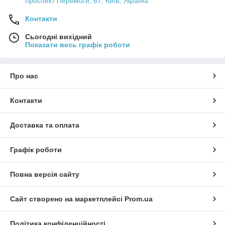
проспект Перемоги, 67, Київ, Україна
Обираючи мадлери в
Hottorg
, ви інвестуєте у якість коктейлів
і комфорт роботи персоналу з доставкою по всій Україні.
Контакти
Сьогодні вихідний
Показати весь графік роботи
Про нас
Контакти
Доставка та оплата
Графік роботи
Повна версія сайту
Сайт створено на маркетплейсі
Prom.ua
Політика конфіденційності