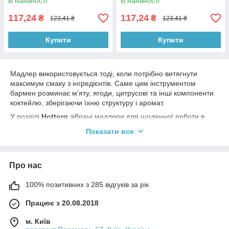
В наявності
В наявності
117,24
117,24
₴
₴
123,41 ₴
123,41 ₴
Купити
Купити
Мадлер використовується тоді, коли потрібно витягнути
максимум смаку з інгредієнтів. Саме цим інструментом
бармен розминає мʼяту, ягоди, цитрусові та інші компоненти
коктейлю, зберігаючи їхню структуру і аромат.
У розділі
Hottorg
зібрані мадлери для щоденної роботи в
барі та ресторані.
Показати все
Мадлери застосовуються для:
приготування мохіто, смешів і авторських коктейлів;
Про нас
роботи з фруктами та зеленню;
створення насиченого смаку без подрібнення
100% позитивних з 285 відгуків за рік
інгредієнтів.
Працює з 20.08.2018
Вони зручні в руці, витримують інтенсивне навантаження і
дозволяють отримувати стабільний результат у кожному
м. Київ
напої.