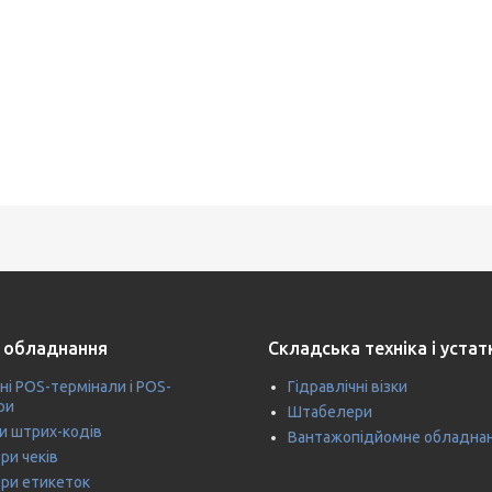
 обладнання
Складська техніка і уста
ні POS-термінали і POS-
Гідравлічні візки
ри
Штабелери
и штрих-кодів
Вантажопідйомне обладна
ри чеків
ри етикеток