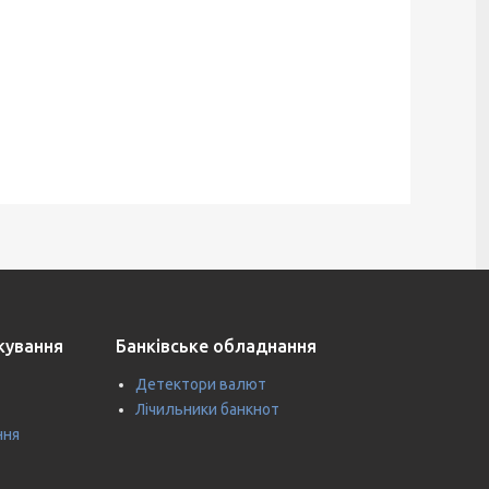
ткування
Банківське обладнання
Детектори валют
Лічильники банкнот
ння