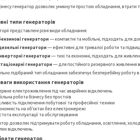
ізнесу генератор дозволяє уникнути простою обладнання, втрати т
.
вні типи генераторів
горії представлені різні види обладнання:
бензинові генератори
— компактні та мобільні, підходять для дом
дизельні генератори
— ефективні для тривалої роботи та підви
інверторні генератори
— тихі та економні, підходять для живленн
стаціонарні генератори
— для постійного резервного живлення ве
льно підібраний тип обладнання забезпечує безперебійну роботу в
ваги використання генераторів
ервне електроживлення під час аварійних відключень
більна робота бізнесу без простоїв
ливість підключення побутової та професійної техніки
ономність на об’єктах без електромережі
стота експлуатації та обслуговування
атор дозволяє підтримувати роботу обладнання, освітлення, холодил
лих відключень.
брати генератор