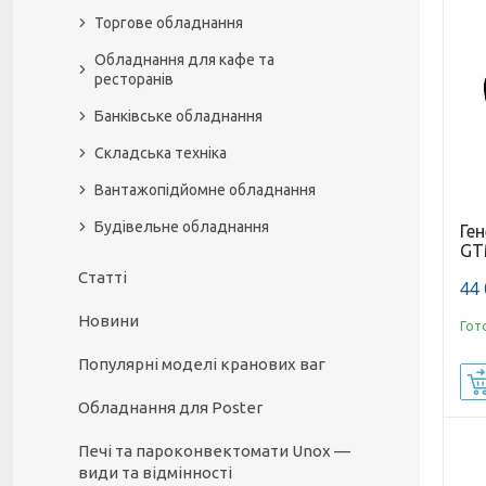
Торгове обладнання
Обладнання для кафе та
ресторанів
Банківське обладнання
Складська техніка
Вантажопідйомне обладнання
Будівельне обладнання
Ген
GT
Статті
44 
Новини
Гот
Популярні моделі кранових ваг
Обладнання для Poster
Печі та пароконвектомати Unox —
види та відмінності