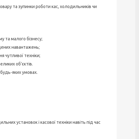
овару та зупинки роботи кас, холодильників чи
у та малого бізнесу;
щених навантажень;
я чутливої техніки;
ликих об’єктів.
 будь-яких умовах.
ьних установок і касової техніки навіть під час