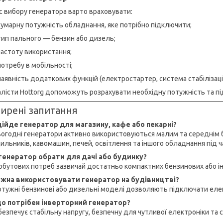
ас вибору генератора варто враховувати:
сумарну потужність обладнання, яке потрібно підключити;
тип пального — бензин або дизель;
частоту використання;
потребу в мобільності;
наявність додаткових функцій (електростартер, система стабілізації
алісти Hottorg допоможуть розрахувати необхідну потужність та пі
ирені запитання
дійде генератор для магазину, кафе або пекарні?
сьогодні генератори активно використовуються малим та середнім б
ильників, кавомашин, печей, освітлення та іншого обладнання під ч
генератор обрати для дачі або будинку?
обутових потреб зазвичай достатньо компактних бензинових або 
жна використовувати генератор на будівництві?
потужні бензинові або дизельні моделі дозволяють підключати ел
о потрібен інверторний генератор?
безпечує стабільну напругу, безпечну для чутливої електроніки та с