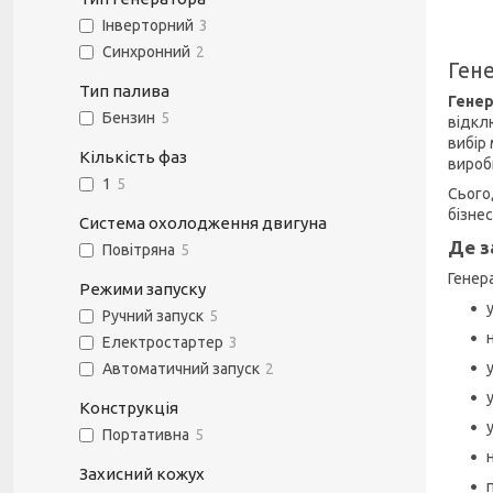
Інверторний
3
Синхронний
2
Гене
Тип палива
Гене
Бензин
5
відкл
вибір
Кількість фаз
вироб
1
5
Сього
бізне
Система охолодження двигуна
Де з
Повітряна
5
Генер
Режими запуску
Ручний запуск
5
Електростартер
3
Автоматичний запуск
2
Конструкція
Портативна
5
Захисний кожух