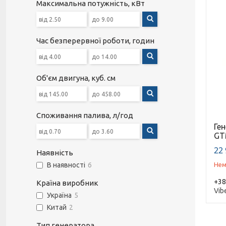
Максимальна потужність, кВт
Час безперервної роботи, годин
Об'єм двигуна, куб. см
Споживання палива, л/год
Ген
GT
22 
Наявність
Нем
В наявності
6
+38
Країна виробник
Vib
Україна
5
Китай
2
Тип генератора