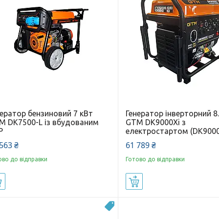
нератор бензиновий 7 кВт
Генератор інверторний 8
M DK7500-L із вбудованим
GTM DK9000Xi з
Р
електростартом (DK9000
563 ₴
61 789 ₴
ово до відправки
Готово до відправки
Купити
Купити
Безкоштовна доставка