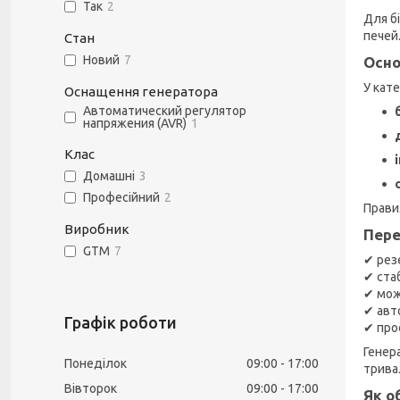
Так
2
Для б
печей
Стан
Новий
7
Осно
У кате
Оснащення генератора
Автоматический регулятор
напряжения (AVR)
1
Клас
Домашні
3
Професійний
2
Прави
Виробник
Пере
GTM
7
✔ рез
✔ ста
✔ мож
✔ авт
Графік роботи
✔ про
Генер
Понеділок
09:00
17:00
трива
Вівторок
09:00
17:00
Як о