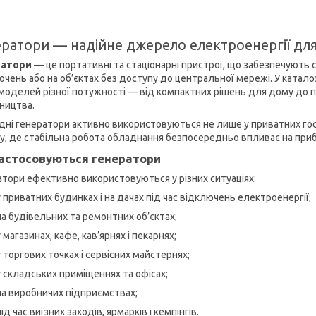
ратори — надійне джерело електроенергії для 
ратори
— це портативні та стаціонарні пристрої, що забезпечують 
ючень або на об’єктах без доступу до центральної мережі. У катало
 моделей різної потужності — від компактних рішень для дому до п
ництва.
дні генератори активно використовуються не лише у приватних гос
су, де стабільна робота обладнання безпосередньо впливає на прибу
астосовуються генератори
атори ефективно використовуються у різних ситуаціях:
у приватних будинках і на дачах під час відключень електроенергії;
на будівельних та ремонтних об’єктах;
у магазинах, кафе, кав’ярнях і пекарнях;
у торгових точках і сервісних майстернях;
у складських приміщеннях та офісах;
на виробничих підприємствах;
під час виїзних заходів, ярмарків і кемпінгів.