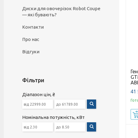
Диски для овочерізок Robot Coupe
— які бувають?
Контакти
Про нас
Відгуки
Ге
GT
Фільтри
АВ
41 
Діапазон цін, ₴
Гот
Номінальна потужність, кВт