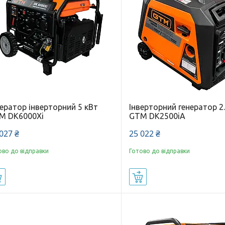
ератор інверторний 5 кВт
Інверторний генератор 2
M DK6000Xi
GTM DK2500iA
027 ₴
25 022 ₴
ово до відправки
Готово до відправки
Купити
Купити