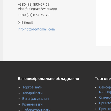
+380 (98) 893-67-67
Viber/Telegram/WhatsApp
+380 (97) 874-79-79
info.hottorg@gmail.com
Ваговимірювальне обладнання
Торгове
Торгові ваги
Сенсор
моніто
Товарні ваги
Сканер
Ваги фасувальні
Принте
Кранові ваги
Принте
Лабораторні ваги