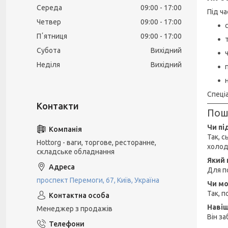
Середа
09:00
17:00
Під ч
Четвер
09:00
17:00
Пʼятниця
09:00
17:00
Субота
Вихідний
Неділя
Вихідний
Спеці
Пош
Чи пі
Так, 
Hottorg - ваги, торгове, ресторанне,
холод
складське обладнання
Який 
Для п
проспект Перемоги, 67, Київ, Україна
Чи мо
Так, 
Навіщ
Менеджер з продажів
Він за