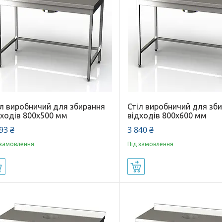
іл виробничий для збирання
Стіл виробничий для зб
дходів 800x500 мм
відходів 800x600 мм
93 ₴
3 840 ₴
 замовлення
Під замовлення
Купити
Купити