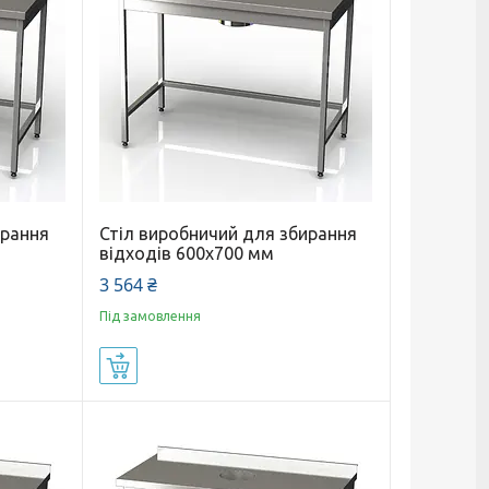
ирання
Стіл виробничий для збирання
відходів 600x700 мм
3 564 ₴
Під замовлення
Купити