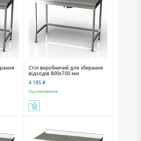
ирання
Стіл виробничий для збирання
відходів 800x700 мм
4 185 ₴
Під замовлення
Купити