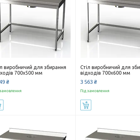
іл виробничий для збирання
Стіл виробничий для зб
дходів 700x500 мм
відходів 700x600 мм
49 ₴
3 563 ₴
 замовлення
Під замовлення
Купити
Купити