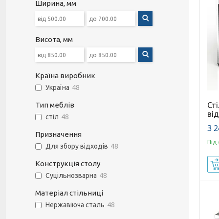
Ширина, мм
Висота, мм
Країна виробник
Україна
48
Ст
Тип меблів
ві
стіл
48
3 2
Призначення
Під
Для збору відходів
48
Конструкція столу
Суцільнозварна
48
Матеріал стільниці
Нержавіюча сталь
48