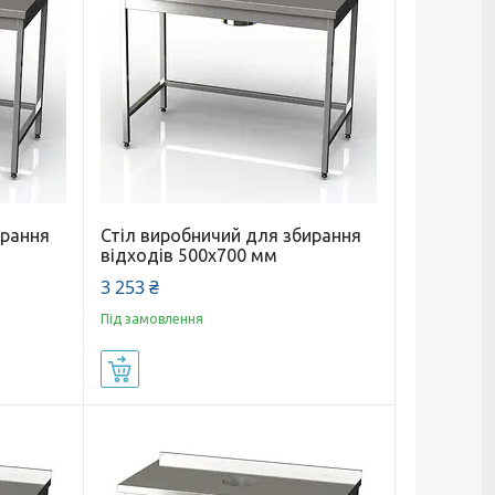
ирання
Стіл виробничий для збирання
відходів 500x700 мм
3 253 ₴
Під замовлення
Купити