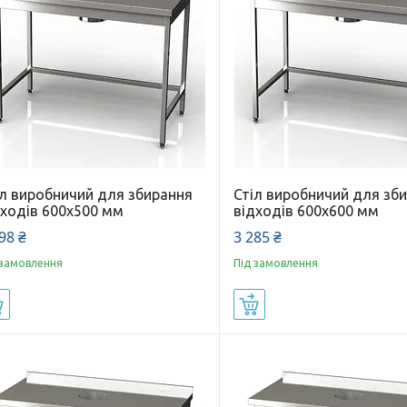
іл виробничий для збирання
Стіл виробничий для зб
дходів 600x500 мм
відходів 600x600 мм
98 ₴
3 285 ₴
 замовлення
Під замовлення
Купити
Купити