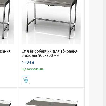
ирання
Стіл виробничий для збирання
відходів 900x700 мм
4 494 ₴
Під замовлення
Купити