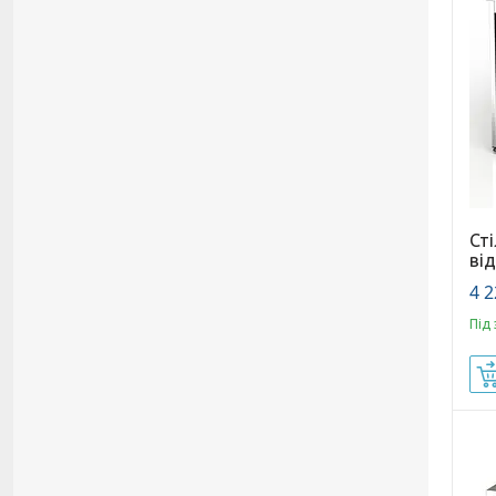
Ст
ві
4 2
Під