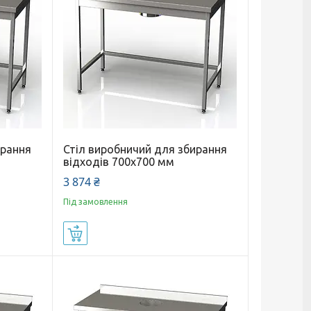
ирання
Стіл виробничий для збирання
відходів 700x700 мм
3 874 ₴
Під замовлення
Купити