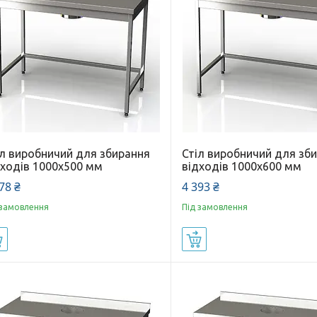
іл виробничий для збирання
Стіл виробничий для зб
дходів 1000x500 мм
відходів 1000x600 мм
78 ₴
4 393 ₴
 замовлення
Під замовлення
Купити
Купити