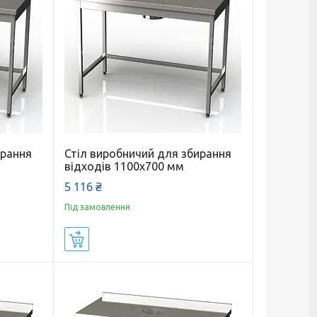
ирання
Стіл виробничий для збирання
відходів 1100x700 мм
5 116 ₴
Під замовлення
Купити