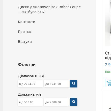
Диски для овочерізок Robot Coupe
— які бувають?
Контакти
Про нас
Відгуки
Ст
ві
2 9
Фільтри
Під
Діапазон цін, ₴
Довжина, мм