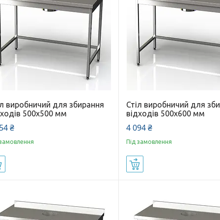
іл виробничий для збирання
Стіл виробничий для зб
дходів 500x500 мм
відходів 500x600 мм
54 ₴
4 094 ₴
 замовлення
Під замовлення
Купити
Купити