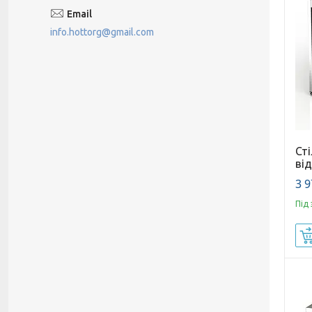
info.hottorg@gmail.com
Ст
ві
3 9
Під