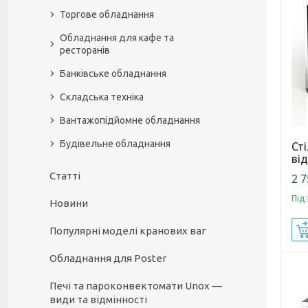
Торгове обладнання
Обладнання для кафе та
ресторанів
Банківське обладнання
Складська техніка
Вантажопідйомне обладнання
Будівельне обладнання
Ст
ві
Статті
2 7
Під
Новини
Популярні моделі кранових ваг
Обладнання для Poster
Печі та пароконвектомати Unox —
види та відмінності