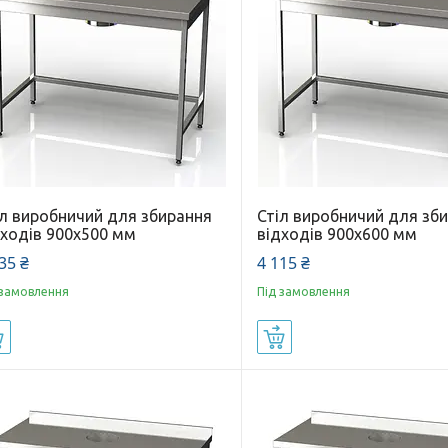
іл виробничий для збирання
Стіл виробничий для зб
дходів 900x500 мм
відходів 900x600 мм
35 ₴
4 115 ₴
 замовлення
Під замовлення
Купити
Купити