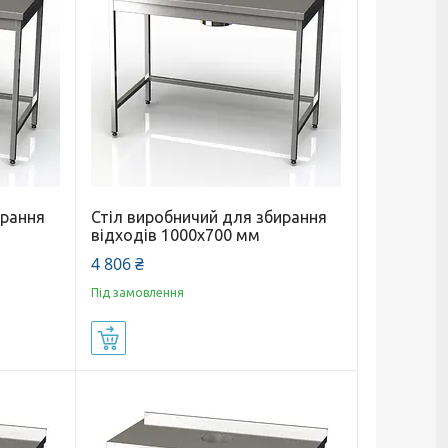
ирання
Стіл виробничий для збирання
відходів 1000x700 мм
4 806 ₴
Під замовлення
Купити