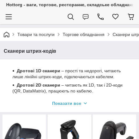
Hottorg - ваги, торгове, ресторанне, складське обладнання
Товари та послуги
Торгове обладнання
Сканери штр
Сканери штрих-кодів
Дротові 1D сканери
– прості та недорогі, читають
лише лінійні штрих-коди, підключаються кабелем.
Дротові 2D сканери
– читають як 1D, так і 2D-коди
(QR, DataMatrix), працюють по кабелю.
Бездротові 1D сканери
– те саме, але з Bluetooth/
Показати все
радіоканалом, зручніші у використанні.
Бездротові 2D сканери
– багатофункціональні,
підтримують всі типи кодів, з передачею даних без
дротів.
Стаціонарні сканери
– встановлюються на касі,