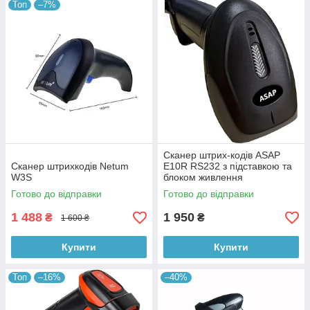
Топ
–7%
Сканер штрих-кодів ASAP
Сканер штрихкодів Netum
E10R RS232 з підставкою та
W3S
блоком живлення
Готово до відправки
Готово до відправки
1 488
1 950
₴
₴
1 600 ₴
Купити
Купити
Топ
–16%
–40%