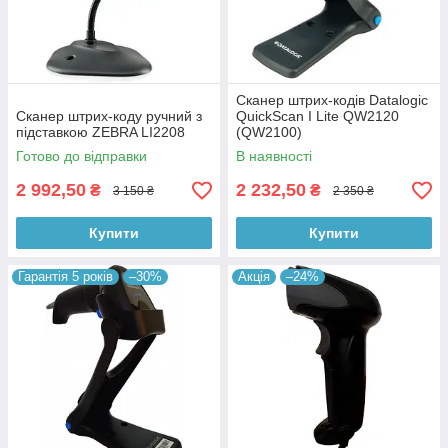
Сканер штрих-кодів Datalogic
Сканер штрих-коду ручний з
QuickScan I Lite QW2120
підставкою ZEBRA LI2208
(QW2100)
Готово до відправки
В наявності
2 992,50
2 232,50
₴
₴
3 150 ₴
2 350 ₴
Купити
Купити
Гарантія 5 років
–30%
Акція
–24%