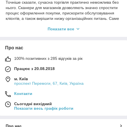
Точніше сказати, сучасна торгівля практично неможлива без
нього. Сканери для магазинів дозволяють значно спростити
процес оформлення покупки, прискорити обслуговування
клієнтів, а також вирішити низку організаційних питань. Саме
це корисне обладнання для зчитування штрих-кодів ми
Показати все
зібрали в даному розділі. Ви знайдете дротові та бездротові
пристрої у широкому ціновому діапазоні. Зверніть увагу, що
можна придбати ручний сканер або стаціонарний
(складський, для торгового залу тощо).
Про нас
100% позитивних з 285 відгуків за рік
Види обладнання для зчитування
штрих-кодів
Працює з 20.08.2018
м. Київ
проспект Перемоги, 67, Київ, Україна
На цей час у розділі зібрані наступні моделі торгового
обладнання для зчитування штрих-кодів:
Контакти
бездротові;
Сьогодні вихідний
провідні;
Показати весь графік роботи
2D пристрої;
багатоплощинні.
Про нас