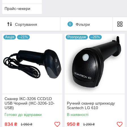
Прайс-чекери
Сортування
0
Фільтри
Акція
–21%
Розпродаж
–26%
Сканер ІКС-3206 CCD/1D
USB Чорний (ІКС-3206-1D-
Ручний сканер штрихкоду
USB)
Scantech LG 610
Готово до відправки
В наявності
834
950
₴
₴
1 050 ₴
1 290 ₴