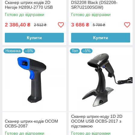
Сканер штрих-кодів 2D
DS2208 Black (DS2208-
Heroje H289U-2770 USB
SR7U2100SGW)
Готово до відправки
Готово до відправки
2 386,40
3 686
₴
₴
2 512 ₴
5 700 ₴
Купити
Купити
Новинка
–5%
Топ
–5%
Сканер штрих-коду 1D 2D
Сканер штрих-кодів OCOM
OCOM USB OCBS-2017 з
OCBS-2087
підставкою
Готово до відправки
Готово до відправки