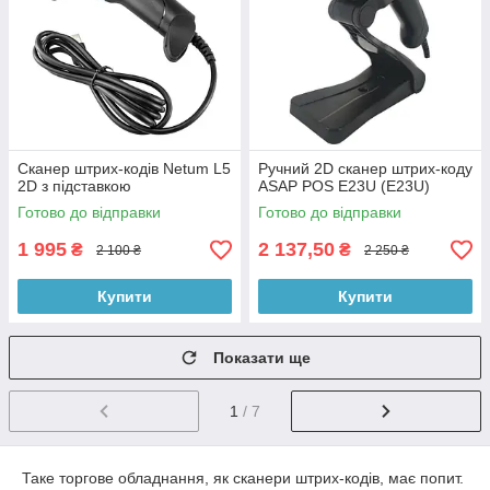
Сканер штрих-кодів Netum L5
Ручний 2D сканер штрих-коду
2D з підставкою
ASAP POS E23U (E23U)
Готово до відправки
Готово до відправки
1 995
2 137,50
₴
₴
2 100 ₴
2 250 ₴
Купити
Купити
Показати ще
1
/ 7
Таке торгове обладнання, як сканери штрих-кодів, має попит.