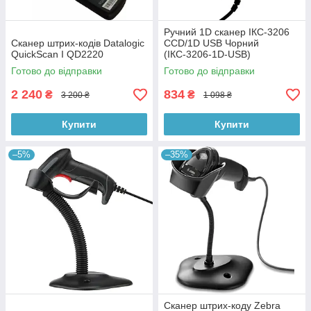
Ручний 1D сканер ІКС-3206
Сканер штрих-кодів Datalogic
CCD/1D USB Чорний
QuickScan I QD2220
(ІКС-3206-1D-USB)
Готово до відправки
Готово до відправки
2 240
834
₴
₴
3 200 ₴
1 098 ₴
Купити
Купити
–5%
–35%
Сканер штрих-коду Zebra