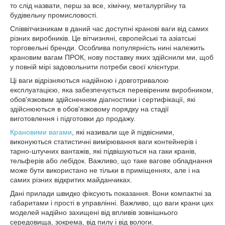
то слід назвати, перш за все, хімічну, металургійну та
будівельну промисловості.
Співвітчизникам в даний час доступні кранові ваги від самих
різних виробників. Це вітчизняні, європейські та азіатські
торговельні бренди. Особлива популярність нині належить
крановим вагам ПРОК, нову поставку яких здійснили ми, щоб
у повній мірі задовольнити потреби своєї клієнтури.
Ці ваги відрізняються надійною і довготривалою
експлуатацією, яка забезпечується перевіреним виробником,
обов'язковим здійсненням діагностики і сертифікації, які
здійснюються в обов'язковому порядку на стадії
виготовлення і підготовки до продажу.
Крановими вагами
, які називали ще й підвісними,
виконуються статистичні вимірювання ваги контейнерів і
тарно-штучних вантажів, які підвішуються на гаки кранів,
тельферів або лебідок. Важливо, що таке вагове обладнання
може бути використано не тільки в приміщеннях, але і на
самих різних відкритих майданчиках.
Дані прилади швидко фіксують показання. Вони компактні за
габаритами і прості в управлінні. Важливо, що ваги крани цих
моделей надійно захищені від впливів зовнішнього
середовища, зокрема, від пилу і від вологи.