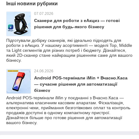
Інші новини рубрики
07.07.2026
Сканери для роботи з еАкциз — готові
рішення для будь-якого бізнесу
Підготували добірку сканерів, які ідеально підходять для
роботи з еАкциз. У нашому асортименті — моделі Top, Middle
та Light сегментів для різних потреб і бюджету. Дізнайтеся,
який 2D-сканер стане найкращим рішенням саме для вашого
бізнесу.
24.06.2026
Android POS-термінали iMin + Вчасно.Каса
— сучасне рішення для автоматизації
бізнесу
Android POS-термінали iMin у поєднанні з Вчасно.Каса —
альтернатива класичним касовим апаратам. Фіскалізація,
електронні чеки, приймання безготівкових оплат та контроль
продажів доступні в одному компактному пристрої.
Дізнайтеся більше про готове рішення для автоматизації
вашого бізнесу.