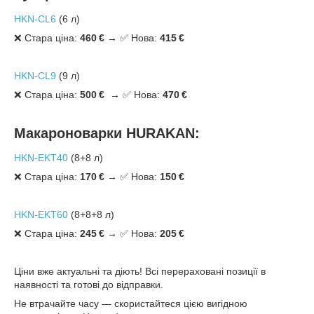
HKN-CL6
(6 л)
❌ Стара ціна:
460 €
→ ✅ Нова:
415 €
HKN-CL9
(9 л)
❌ Стара ціна:
500 €
→
✅ Нова:
470 €
Макароноварки HURAKAN:
HKN-EKT40
(8+8 л)
❌ Стара ціна:
170 €
→ ✅ Нова:
150 €
HKN-EKT60
(8+8+8 л)
❌ Стара ціна:
245 €
→ ✅ Нова:
205 €
Ціни вже актуальні та діють! Всі перераховані позиції в
наявності та готові до відправки.
Не втрачайте часу — скористайтеся цією вигідною