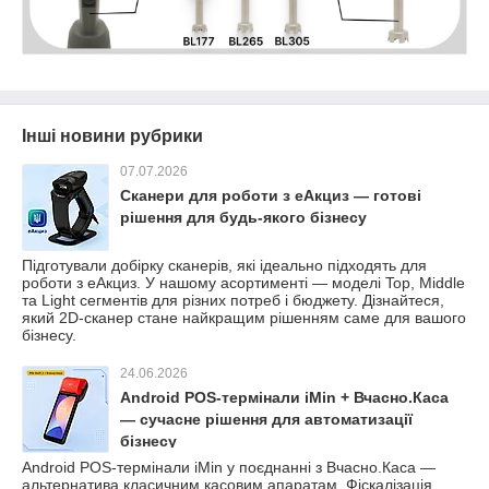
Інші новини рубрики
07.07.2026
Сканери для роботи з еАкциз — готові
рішення для будь-якого бізнесу
Підготували добірку сканерів, які ідеально підходять для
роботи з еАкциз. У нашому асортименті — моделі Top, Middle
та Light сегментів для різних потреб і бюджету. Дізнайтеся,
який 2D-сканер стане найкращим рішенням саме для вашого
бізнесу.
24.06.2026
Android POS-термінали iMin + Вчасно.Каса
— сучасне рішення для автоматизації
бізнесу
Android POS-термінали iMin у поєднанні з Вчасно.Каса —
альтернатива класичним касовим апаратам. Фіскалізація,