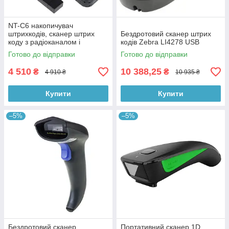
NT-C6 накопичувач
штрихкодів, сканер штрих
Бездротовий сканер штрих
коду з радіоканалом і
кодів Zebra LI4278 USB
пам'яттю
Готово до відправки
Готово до відправки
4 510
10 388,25
₴
₴
4 910 ₴
10 935 ₴
Купити
Купити
–5%
–5%
Бездротовий сканер
Портативний сканер 1D