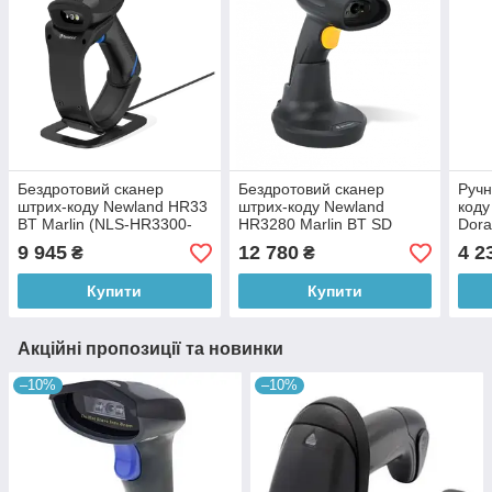
Бездротовий сканер
Бездротовий сканер
Ручн
штрих-коду Newland HR33
штрих-коду Newland
коду
BT Marlin (NLS-HR3300-
HR3280 Marlin BT SD
Dor
BT)
(HR3280-BT-SD)
9 945
12 780
4 2
₴
₴
Купити
Купити
Акційні пропозиції та новинки
–10%
–10%