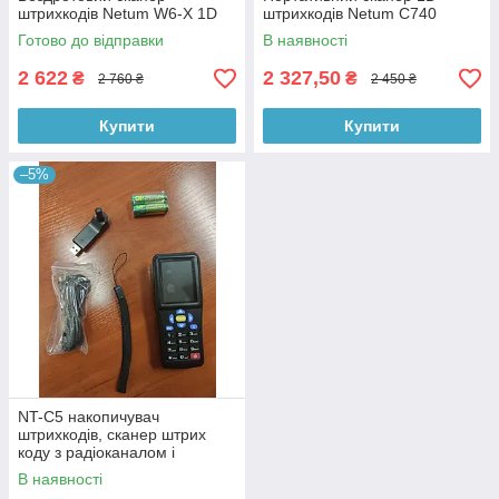
штрихкодів Netum W6-X 1D
штрихкодів Netum C740
Готово до відправки
В наявності
2 622
2 327,50
₴
₴
2 760 ₴
2 450 ₴
Купити
Купити
–5%
NT-C5 накопичувач
штрихкодів, сканер штрих
коду з радіоканалом і
пам'яттю
В наявності