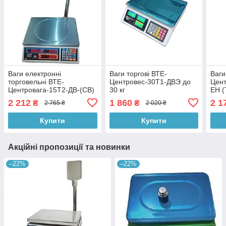
Ваги електронні
Ваги торгові ВТЕ-
Ваги
торговельні ВТЕ-
Центровес-30Т1-ДВЭ до
Цент
Центровага-15Т2-ДВ-(СВ)
30 кг
ЕН (
з державною перевіркою
2 212
1 860
2 1
₴
₴
2 765 ₴
2 020 ₴
Купити
Купити
Акційні пропозиції та новинки
–22%
–22%