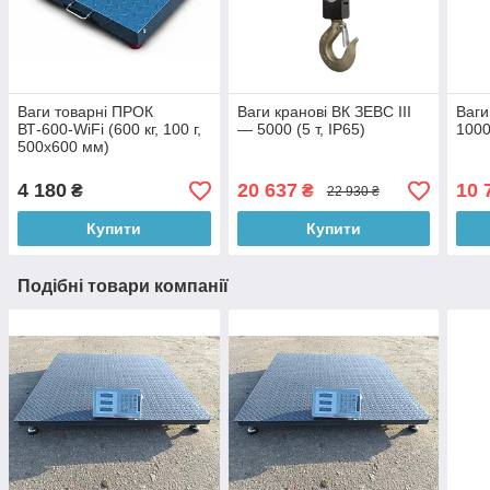
Ваги товарні ПРОК
Ваги кранові ВК ЗЕВС III
Ваги
ВТ-600-WiFi (600 кг, 100 г,
— 5000 (5 т, IP65)
1000
500х600 мм)
4 180
20 637
10 
₴
₴
22 930 ₴
Купити
Купити
Подібні товари компанії