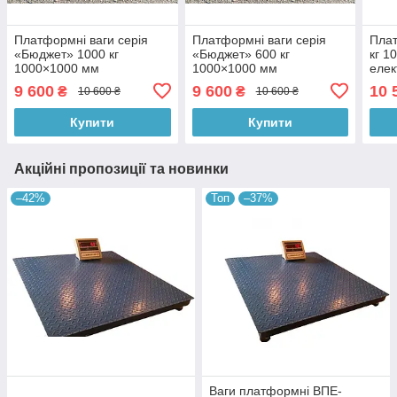
Платформні ваги серія
Платформні ваги серія
Плат
«Бюджет» 1000 кг
«Бюджет» 600 кг
кг 1
1000×1000 мм
1000×1000 мм
елек
із в
9 600
9 600
10 
₴
₴
10 600 ₴
10 600 ₴
XK3
Купити
Купити
Акційні пропозиції та новинки
–42%
Топ
–37%
Ваги платформні ВПЕ-