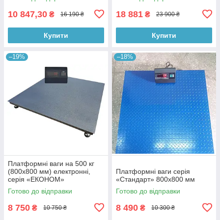
10 847,30
18 881
₴
₴
16 190 ₴
23 900 ₴
Купити
Купити
–19%
–18%
Платформні ваги на 500 кг
(800х800 мм) електронні,
Платформні ваги серія
серія «ЕКОНОМ»
«Стандарт» 800x800 мм
Готово до відправки
Готово до відправки
8 750
8 490
₴
₴
10 750 ₴
10 300 ₴