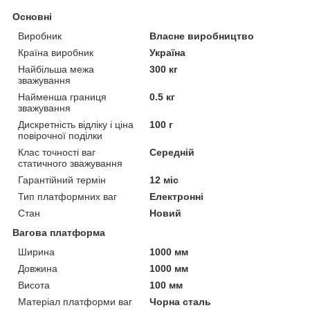
Основні
Виробник
Власне виробництво
Країна виробник
Україна
Найбільша межа
300 кг
зважування
Найменша границя
0.5 кг
зважування
Дискретність відліку і ціна
100 г
повірочної поділки
Клас точності ваг
Середній
статичного зважування
Гарантійний термін
12 міс
Тип платформних ваг
Електронні
Стан
Новий
Вагова платформа
Ширина
1000 мм
Довжина
1000 мм
Висота
100 мм
Матеріал платформи ваг
Чорна сталь