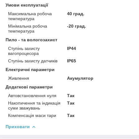
Умови експлуатації
Максимальна робоча
40 град.
температура
Мінімальна робоча
-20 град.
температура
Пило - та вологозахист
Ступінь захисту
IP44
вагопроцесора
Ступінь захисту датчиків
IP65
Електричні параметри
Живлення
Акумулятор
Додаткові параметри
Автовстановлення нуля
Так
Накопичення та індикація
Так
суми зважувань
Компенсація маси тари
Так
Приховати