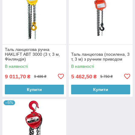
Таль ланцюгова ручна
HAKLIFT ABT 3000 (3 т, 3 м,
Таль ланцюгова (посилена, 3
Фінляндія)
т, 3 м) з ручним приводом
В наявності
В наявності
9 011,70
5 462,50
₴
₴
9 486 ₴
5 750 ₴
Купити
Купити
–5%