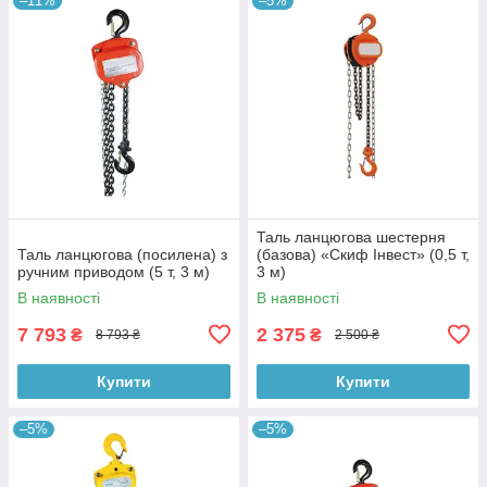
–11%
–5%
Таль ланцюгова шестерня
Таль ланцюгова (посилена) з
(базова) «Скиф Інвест» (0,5 т,
ручним приводом (5 т, 3 м)
3 м)
В наявності
В наявності
7 793
2 375
₴
₴
8 793 ₴
2 500 ₴
Купити
Купити
–5%
–5%