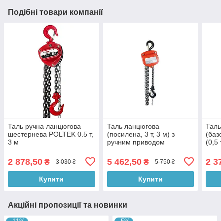
Подібні товари компанії
Таль ручна ланцюгова
Таль ланцюгова
Таль
шестернева POLTEK 0.5 т,
(посилена, 3 т, 3 м) з
(баз
3 м
ручним приводом
(0,5 
2 878,50
5 462,50
2 3
₴
₴
3 030 ₴
5 750 ₴
Купити
Купити
Акційні пропозиції та новинки