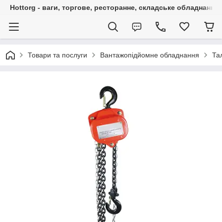
Hottorg - ваги, торгове, ресторанне, складське обладнання
Товари та послуги
Вантажопідйомне обладнання
Та